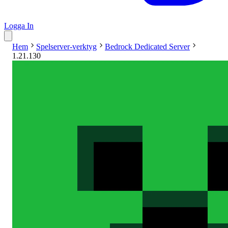
Logga In
Hem
Spelserver-verktyg
Bedrock Dedicated Server
1.21.130