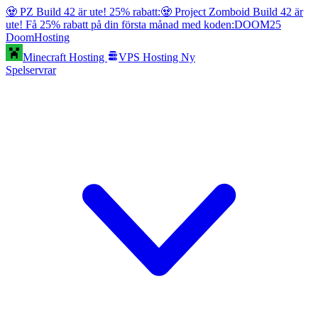
🧟 PZ Build 42 är ute! 25% rabatt:
🧟 Project Zomboid Build 42 är
ute! Få 25% rabatt på din första månad med koden:
DOOM25
Doom
Hosting
Minecraft Hosting
VPS Hosting
Ny
Spelservrar