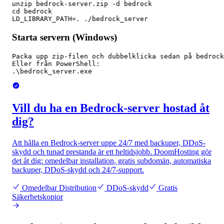
unzip bedrock-server.zip -d bedrock

cd bedrock

LD_LIBRARY_PATH=. ./bedrock_server
Starta servern (Windows)
Packa upp zip-filen och dubbelklicka sedan på bedrock
Eller från PowerShell:

.\bedrock_server.exe
Vill du ha en Bedrock-server hostad åt
dig?
Att hålla en Bedrock-server uppe 24/7 med backuper, DDoS-
skydd och tunad prestanda är ett heltidsjobb. DoomHosting gör
det åt dig: omedelbar installation, gratis subdomän, automatiska
backuper, DDoS-skydd och 24/7-support.
Omedelbar Distribution
DDoS-skydd
Gratis
Säkerhetskopior