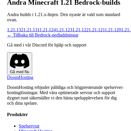
Andra Minecraft 1.21 Bedrock-builds
Andra builds i 1.21.x-linjen. Den nyaste är vald som standard
ovan.
1.21.132
1.21.131
1.21.124
1.21.123
1.21.122
1.21.121
1.21.120
1.21
← Tillbaka till Bedrock-nedladdningar
Gå med i vår Discord för hjälp och support
Gå med Nu
Doom
Hosting
DoomHosting erbjuder pålitliga och högpresterande spelserver-
hostinglösningar. Med våra optimerade servrar och support
dygnet runt säkerställer vi den bästa spelupplevelsen för dig
och dina spelare.
Produkter
Spelservrar