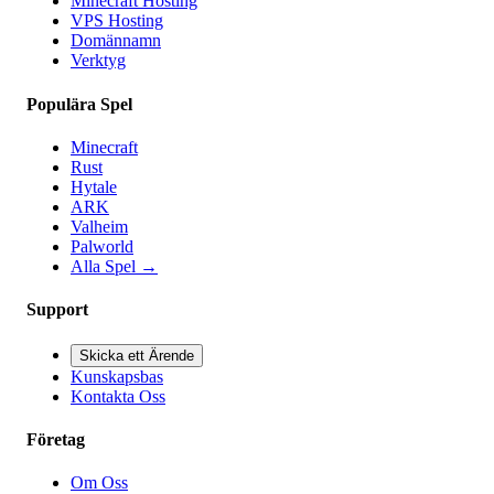
Minecraft Hosting
VPS Hosting
Domännamn
Verktyg
Populära Spel
Minecraft
Rust
Hytale
ARK
Valheim
Palworld
Alla Spel
→
Support
Skicka ett Ärende
Kunskapsbas
Kontakta Oss
Företag
Om Oss