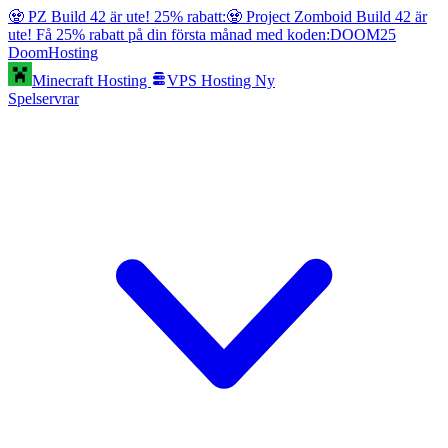
🧟 PZ Build 42 är ute! 25% rabatt:
🧟 Project Zomboid Build 42 är
ute! Få 25% rabatt på din första månad med koden:
DOOM25
Doom
Hosting
Minecraft Hosting
VPS Hosting
Ny
Spelservrar