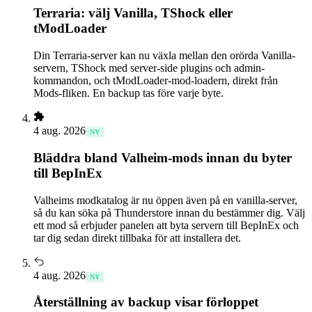
Terraria: välj Vanilla, TShock eller
tModLoader
Din Terraria-server kan nu växla mellan den orörda Vanilla-
servern, TShock med server-side plugins och admin-
kommandon, och tModLoader-mod-loadern, direkt från
Mods-fliken. En backup tas före varje byte.
4 aug. 2026
NY
Bläddra bland Valheim-mods innan du byter
till BepInEx
Valheims modkatalog är nu öppen även på en vanilla-server,
så du kan söka på Thunderstore innan du bestämmer dig. Välj
ett mod så erbjuder panelen att byta servern till BepInEx och
tar dig sedan direkt tillbaka för att installera det.
4 aug. 2026
NY
Återställning av backup visar förloppet