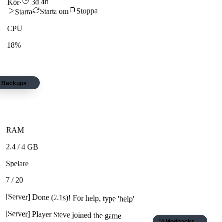
3d 4h
·
Kör
Stoppa
Starta om
Starta
CPU
18%
Backups
RAM
2.4
/ 4 GB
Spelare
7
/ 20
[Server] Done (2.1s)! For help, type 'help'
[Server] Player Steve joined the game
Modpacks