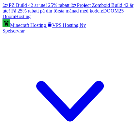
🧟 PZ Build 42 är ute! 25% rabatt:
🧟 Project Zomboid Build 42 är
ute! Få 25% rabatt på din första månad med koden:
DOOM25
Doom
Hosting
Minecraft Hosting
VPS Hosting
Ny
Spelservrar