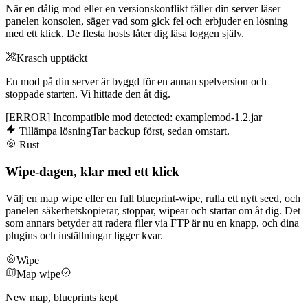
När en dålig mod eller en versionskonflikt fäller din server läser
panelen konsolen, säger vad som gick fel och erbjuder en lösning
med ett klick. De flesta hosts låter dig läsa loggen själv.
Krasch upptäckt
En mod på din server är byggd för en annan spelversion och
stoppade starten. Vi hittade den åt dig.
[ERROR] Incompatible mod detected: examplemod-1.2.jar
Tillämpa lösning
Tar backup först, sedan omstart.
Rust
Wipe-dagen, klar med ett klick
Välj en map wipe eller en full blueprint-wipe, rulla ett nytt seed, och
panelen säkerhetskopierar, stoppar, wipear och startar om åt dig. Det
som annars betyder att radera filer via FTP är nu en knapp, och dina
plugins och inställningar ligger kvar.
Wipe
Map wipe
New map, blueprints kept