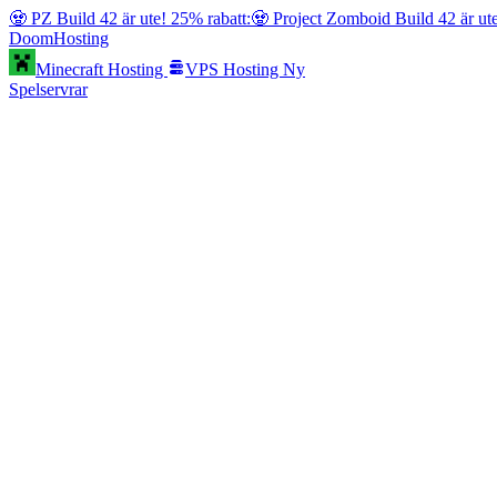
🧟 PZ Build 42 är ute! 25% rabatt:
🧟 Project Zomboid Build 42 är ut
Doom
Hosting
Minecraft Hosting
VPS Hosting
Ny
Spelservrar