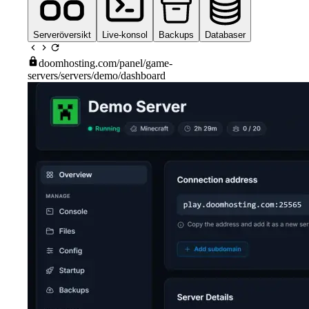
Serveröversikt
Live-konsol
Backups
Databaser
doomhosting.com
/panel/game-
servers/servers/demo/dashboard