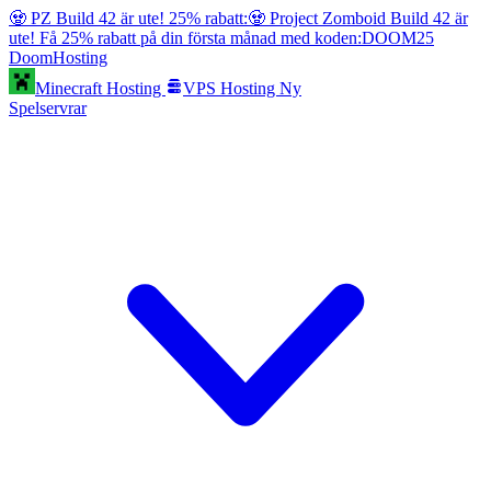
🧟 PZ Build 42 är ute! 25% rabatt:
🧟 Project Zomboid Build 42 är
ute! Få 25% rabatt på din första månad med koden:
DOOM25
Doom
Hosting
Minecraft Hosting
VPS Hosting
Ny
Spelservrar