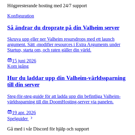
Högpresterande hosting med 24/7 support
Konfiguration
Så ändrar du droprate på din Valheim server
Skruva upp eller ner Valheim resursdrops med ett launch
argument. Sätt -modifier resources i Extra Arguments under
Startup, starta om, och raten gäller din värld.
15 juni 2026
Kom igång
Hur du laddar upp din Valheim-världssparning
till din server
Steg-för-steg-guide för att ladda upp din befintliga Valheim-
världssparning till din DoomHosting-server via panelen.
19 apr. 2026
Spelguider
Gå med i vår Discord för hjälp och support