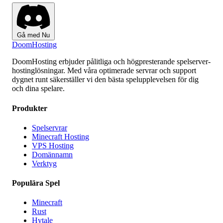
Gå med Nu
Doom
Hosting
DoomHosting erbjuder pålitliga och högpresterande spelserver-
hostinglösningar. Med våra optimerade servrar och support
dygnet runt säkerställer vi den bästa spelupplevelsen för dig
och dina spelare.
Produkter
Spelservrar
Minecraft Hosting
VPS Hosting
Domännamn
Verktyg
Populära Spel
Minecraft
Rust
Hytale