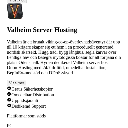
Trustpilot
Valheim Server Hosting
Valheim är ett brutalt viking-co-op-överlevnadsäventyr där upp
till 10 krigare skapar sig ett hem i en procedurellt genererad
nordisk skärseld. Hugg träd, bygg långhus, segla karvar över
fientliga hav och besegra mytologiska bossar för att förtjäna din
plats i Odens hall. Hyr en dedikerad Valheim-server hos
DoomHosting med 24/7 drifttid, omedelbar installation,
BepInEx-modstöd och DDoS-skydd.
Visa mer
Gratis Säkerhetskopior
Omedelbar Distribution
Upptidsgaranti
Dedikerad Support
Plattformar som stöds
PC