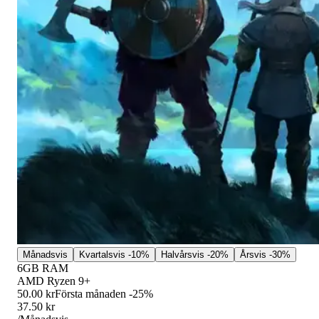
Månadsvis
Kvartalsvis
-10%
Halvårsvis
-20%
Årsvis
-30%
6GB RAM
AMD Ryzen 9+
50.00 kr
Första månaden -25%
37.50 kr