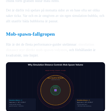
chunk förbi gränsen slutar mata items.
Det är därför två spelare på motsatta sidor av en base ofta ser olika
saker ticka. Var och en är omgiven av sin egen simulation-bubbla, och
allt utanför båda bubblorna är pausat.
Mob-spawn-fallgropen
Här är det de flesta performance-guider utelämnar:
simulation
distance styr direkt mob-spawn-volymen
, och förhållandet är
kvadratiskt, inte linjärt.