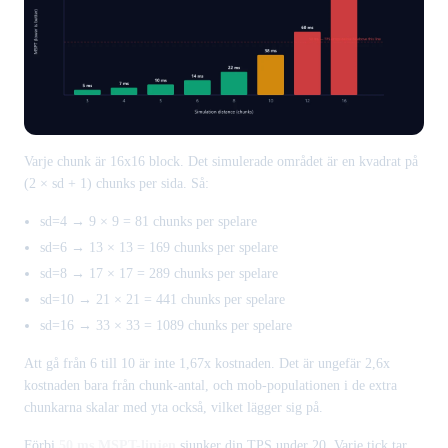
Varje chunk är 16x16 block. Det simulerade området är en kvadrat på
(2 × sd + 1) chunks per sida. Så:
sd=4 → 9 × 9 = 81 chunks per spelare
sd=6 → 13 × 13 = 169 chunks per spelare
sd=8 → 17 × 17 = 289 chunks per spelare
sd=10 → 21 × 21 = 441 chunks per spelare
sd=16 → 33 × 33 = 1089 chunks per spelare
Att gå från 6 till 10 är inte 1,67x kostnaden. Det är ungefär 2,6x
kostnaden bara från chunk-antal, och mob-populationen i de extra
chunkarna skalar med yta också, vilket lägger sig på.
Förbi
50 ms MSPT-linjen
sjunker din TPS under 20. Varje tick tar