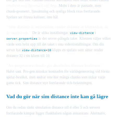
renderas som du senast såg dem
. Mobs i dem är pausade, men
chunk-geometri, ljussättning och synliga block ritas fortfarande.
Spelare ser frusna kulisser, inte hål.
"View distance är serversidan, render distance är klientsidan, de
är samma sak."
De är olika inställningar.
i
view-distance
är det server-pålagda taket. Klienten väljer vilket
server.properties
värde som helst upp till det taket i sina videoinställningar. Om din
server har
klipps en spelare som sätter render
view-distance=10
distance 32 i sin klient till 10.
"Att pregenerera chunks gör simulation distance irrelevant."
Halvt sant. Pre-gen minskar kostnaden för världsgenerering vid första
spelar-besöket, men ändrar inte hur många chunks som tickar varje
game tick. Sim distance styr fortfarande tick-belastningen.
Vad du gör när sim distance inte kan gå lägre
Om du redan sänkt simulation distance till 4 eller 5 och servern
fortfarande kämpar ligger flaskhalsen någon annanstans. Alternativ,