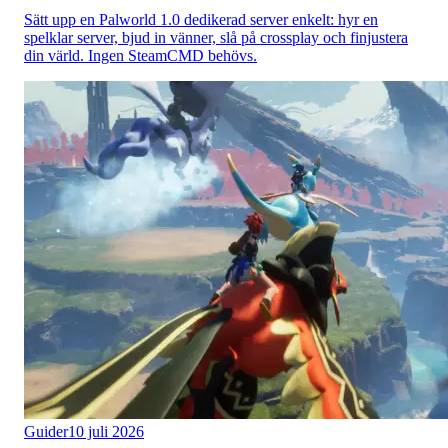
Sätt upp en Palworld 1.0 dedikerad server enkelt: hyr en
spelklar server, bjud in vänner, slå på crossplay och finjustera
din värld. Ingen SteamCMD behövs.
Guider
10 juli 2026