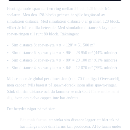
Fientliga mobs spawnar i en ring mellan
24 och 128 block
från
spelaren. Men den 128-blocks gränsen är själv begränsad av
simulation distance. Med simulation distance 8 är gränsen 128 block,
vilket är full vanilla-beteende. Med simulation distance 5 krymper
spawn-ringen till runt 80 block. Räkningen:
Sim distance 8: spawn-yta ≈ π × 128² = 51 500 m²
Sim distance 6: spawn-yta ≈ π × 96² = 28 950 m² (44% mindre)
Sim distance 5: spawn-yta ≈ π × 80² = 20 100 m² (61% mindre)
Sim distance 4: spawn-yta ≈ π × 64² = 12 870 m² (75% mindre)
Mob-cappen är global per dimension (runt 70 fientliga i Overworld),
men cappen fylls baserat på spawn-försök inom allas spawn-ringar.
Sänk din sim distance och du kommer se märkbart
färre mobs runt
dig
, även om själva cappen inte har ändrats.
Det betyder något på två sätt:
För mob farms
: att sänka sim distance lägger ett hårt tak på
hur många mobs dina farms kan producera. AFK-farms under