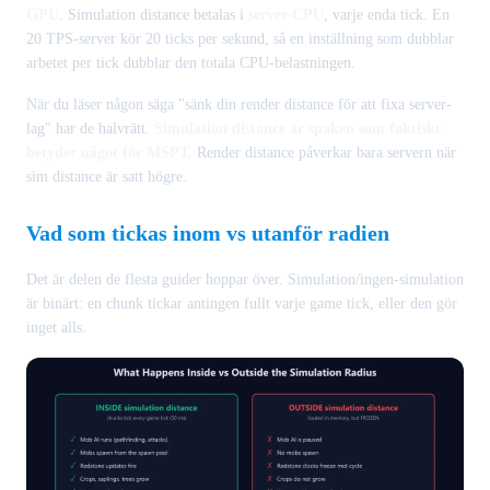
GPU
. Simulation distance betalas i
server-CPU
, varje enda tick. En
20 TPS-server kör 20 ticks per sekund, så en inställning som dubblar
arbetet per tick dubblar den totala CPU-belastningen.
När du läser någon säga "sänk din render distance för att fixa server-
lag" har de halvrätt.
Simulation distance är spaken som faktiskt
betyder något för MSPT.
Render distance påverkar bara servern när
sim distance är satt högre.
Vad som tickas inom vs utanför radien
Det är delen de flesta guider hoppar över. Simulation/ingen-simulation
är binärt: en chunk tickar antingen fullt varje game tick, eller den gör
inget alls.