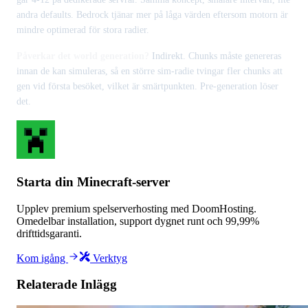
andra defaults. Bedrock tjänar mer på låga värden eftersom motorn är
mindre optimerad för stora radier.
Påverkar det world generation?
Indirekt. Chunks måste genereras
innan de kan simuleras, så en större sim-radie tvingar fler chunks att
gen vid första besöket, vilket är smärtpunkten. Pre-generation löser
det.
Starta din Minecraft-server
Upplev premium spelserverhosting med DoomHosting.
Omedelbar installation, support dygnet runt och 99,99%
drifttidsgaranti.
Kom igång
Verktyg
Relaterade Inlägg