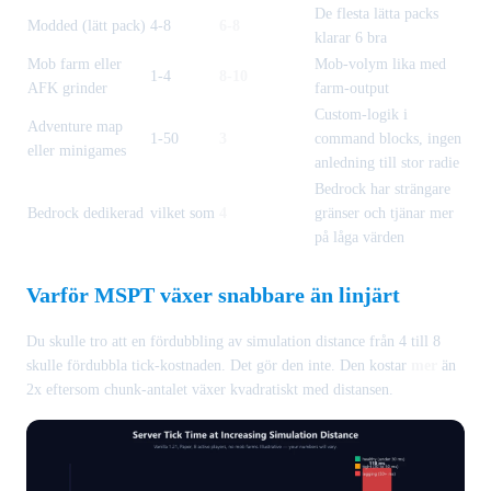
De flesta lätta packs
Modded (lätt pack)
4-8
6-8
klarar 6 bra
Mob farm eller
Mob-volym lika med
1-4
8-10
AFK grinder
farm-output
Custom-logik i
Adventure map
1-50
3
command blocks, ingen
eller minigames
anledning till stor radie
Bedrock har strängare
Bedrock dedikerad
vilket som
4
gränser och tjänar mer
på låga värden
Varför MSPT växer snabbare än linjärt
Du skulle tro att en fördubbling av simulation distance från 4 till 8
skulle fördubbla tick-kostnaden. Det gör den inte. Den kostar
mer
än
2x eftersom chunk-antalet växer kvadratiskt med distansen.