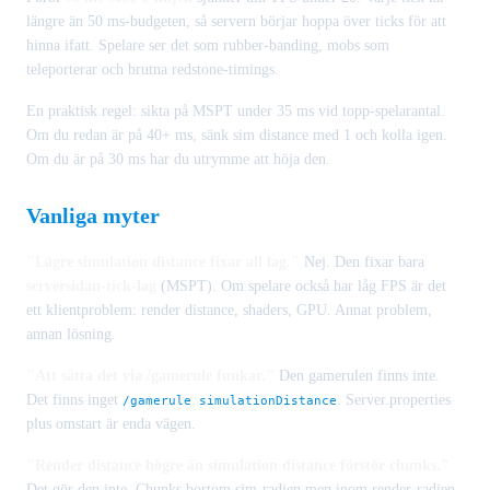
längre än 50 ms-budgeten, så servern börjar hoppa över ticks för att
hinna ifatt. Spelare ser det som rubber-banding, mobs som
teleporterar och brutna redstone-timings.
En praktisk regel: sikta på MSPT under 35 ms vid topp-spelarantal.
Om du redan är på 40+ ms, sänk sim distance med 1 och kolla igen.
Om du är på 30 ms har du utrymme att höja den.
Vanliga myter
"Lägre simulation distance fixar all lag."
Nej. Den fixar bara
serversidan-tick-lag
(MSPT). Om spelare också har låg FPS är det
ett klientproblem: render distance, shaders, GPU. Annat problem,
annan lösning.
"Att sätta det via /gamerule funkar."
Den gamerulen finns inte.
Det finns inget
. Server.properties
/gamerule simulationDistance
plus omstart är enda vägen.
"Render distance högre än simulation distance förstör chunks."
Det gör den inte. Chunks bortom sim-radien men inom render-radien