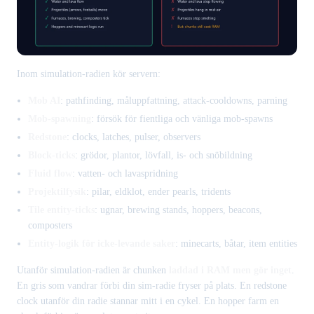
Inom simulation-radien kör servern:
Mob AI
: pathfinding, måluppfattning, attack-cooldowns, parning
Mob-spawning
: försök för fientliga och vänliga mob-spawns
Redstone
: clocks, latches, pulser, observers
Block-ticks
: grödor, plantor, lövfall, is- och snöbildning
Fluid flow
: vatten- och lavaspridning
Projektilfysik
: pilar, eldklot, ender pearls, tridents
Tile entity-ticks
: ugnar, brewing stands, hoppers, beacons,
composters
Entity-logik för icke-levande saker
: minecarts, båtar, item entities
Utanför simulation-radien är chunken
laddad i RAM men gör inget
.
En gris som vandrar förbi din sim-radie fryser på plats. En redstone
clock utanför din radie stannar mitt i en cykel. En hopper farm en