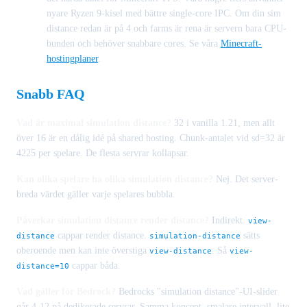
nyare Ryzen 9-kisel med bättre single-core IPC. Om din sim
distance redan är på 4 och farms är rena är servern bara CPU-
bunden och behöver snabbare cores. Se våra
Minecraft-
hostingplaner
.
Snabb FAQ
Vad är maximal simulation distance?
32 i vanilla 1.21, men allt
över 16 är en dålig idé på shared hosting. Chunk-antalet vid sd=32 är
4225 per spelare. De flesta servrar kollapsar.
Kan olika spelare ha olika simulation distance?
Nej. Det server-
breda värdet gäller varje spelares bubbla.
Påverkar simulation distance render distance?
Indirekt.
view-
cappar render distance.
sätts
distance
simulation-distance
oberoende men kan inte överstiga
. Så
view-distance
view-
cappar båda.
distance=10
Vad gäller för Bedrock?
Bedrocks "simulation distance"-UI-slider
går 4-12 på dedikerade servrar. Samma koncept, smalare intervall, lite