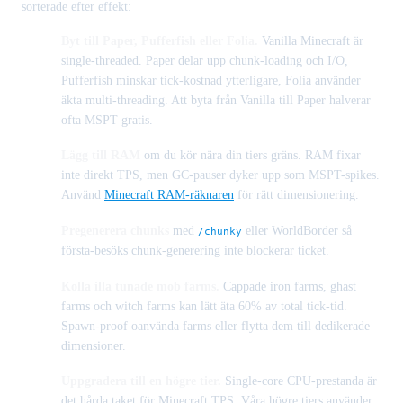
sorterade efter effekt:
Byt till Paper, Pufferfish eller Folia.
Vanilla Minecraft är
single-threaded. Paper delar upp chunk-loading och I/O,
Pufferfish minskar tick-kostnad ytterligare, Folia använder
äkta multi-threading. Att byta från Vanilla till Paper halverar
ofta MSPT gratis.
Lägg till RAM
om du kör nära din tiers gräns. RAM fixar
inte direkt TPS, men GC-pauser dyker upp som MSPT-spikes.
Använd
Minecraft RAM-räknaren
för rätt dimensionering.
Pregenerera chunks
med
eller WorldBorder så
/chunky
första-besöks chunk-generering inte blockerar ticket.
Kolla illa tunade mob farms.
Cappade iron farms, ghast
farms och witch farms kan lätt äta 60% av total tick-tid.
Spawn-proof oanvända farms eller flytta dem till dedikerade
dimensioner.
Uppgradera till en högre tier.
Single-core CPU-prestanda är
det hårda taket för Minecraft TPS. Våra högre tiers använder