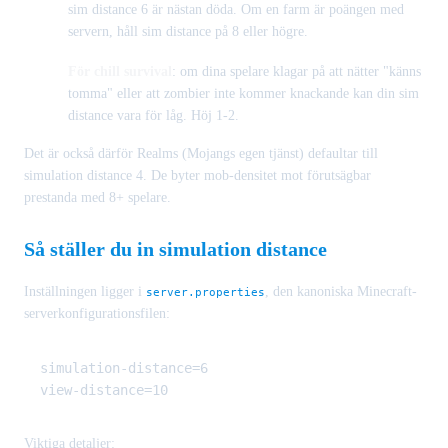
sim distance 6 är nästan döda. Om en farm är poängen med
servern, håll sim distance på 8 eller högre.
För chill survival
: om dina spelare klagar på att nätter "känns
tomma" eller att zombier inte kommer knackande kan din sim
distance vara för låg. Höj 1-2.
Det är också därför Realms (Mojangs egen tjänst) defaultar till
simulation distance 4. De byter mob-densitet mot förutsägbar
prestanda med 8+ spelare.
Så ställer du in simulation distance
Inställningen ligger i
, den kanoniska Minecraft-
server.properties
serverkonfigurationsfilen:
simulation-distance=6

Viktiga detaljer: