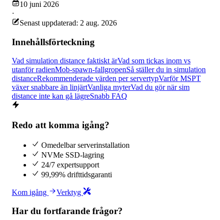
10 juni 2026
·
Senast uppdaterad: 2 aug. 2026
Innehållsförteckning
Vad simulation distance faktiskt är
Vad som tickas inom vs
utanför radien
Mob-spawn-fallgropen
Så ställer du in simulation
distance
Rekommenderade värden per servertyp
Varför MSPT
växer snabbare än linjärt
Vanliga myter
Vad du gör när sim
distance inte kan gå lägre
Snabb FAQ
Redo att komma igång?
Omedelbar serverinstallation
NVMe SSD-lagring
24/7 expertsupport
99,99% drifttidsgaranti
Kom igång
Verktyg
Har du fortfarande frågor?