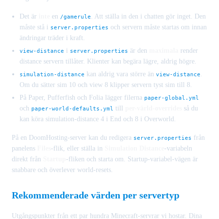
Det är
inte
en
. Att ställa in den i chatten gör inget. Den
/gamerule
måste stå i
och servern måste startas om innan
server.properties
ändringar träder i kraft.
i
är den
maximala
render
view-distance
server.properties
distance servern tillåter. Klienter kan begära lägre, aldrig högre.
kan aldrig vara större än
.
simulation-distance
view-distance
Om du sätter sim 10 och view 8 klipper servern tyst sim till 8.
På Paper, Pufferfish och Folia lägger filerna
paper-global.yml
och
till
per-värld-overrides
så du
paper-world-defaults.yml
kan köra simulation-distance 4 i End och 8 i Overworld.
På en DoomHosting-server kan du redigera
från
server.properties
panelens
Files
-flik, eller ställa in
Simulation Distance
-variabeln
direkt från
Startup
-fliken och starta om. Startup-variabel-vägen är
snabbare och överlever world-resets.
Rekommenderade värden per servertyp
Utgångspunkter från ett par hundra Minecraft-servrar vi hostar. Dina