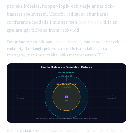
projektilrörelse, hopper-logik och varje annat tick-
baserat spelsystem. Utanför radien är chunkarna
fortfarande laddade i minnet men
helt frusna
tills en
spelare går tillbaka inom räckvidd.
Det är inte samma sak som
render distance
, som är per klient och
endast styr hur långt spelaren kan se. De två inställningarna
interagerar, men kostar väldigt olika mängder server-CPU.
Render distance betalas mestadels i
nätverksbandbredd och klient-