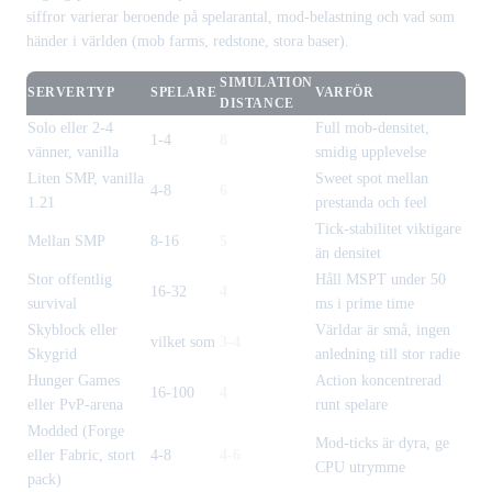
siffror varierar beroende på spelarantal, mod-belastning och vad som
händer i världen (mob farms, redstone, stora baser).
SIMULATION
SERVERTYP
SPELARE
VARFÖR
DISTANCE
Solo eller 2-4
Full mob-densitet,
1-4
8
vänner, vanilla
smidig upplevelse
Liten SMP, vanilla
Sweet spot mellan
4-8
6
1.21
prestanda och feel
Tick-stabilitet viktigare
Mellan SMP
8-16
5
än densitet
Stor offentlig
Håll MSPT under 50
16-32
4
survival
ms i prime time
Skyblock eller
Världar är små, ingen
vilket som
3-4
Skygrid
anledning till stor radie
Hunger Games
Action koncentrerad
16-100
4
eller PvP-arena
runt spelare
Modded (Forge
Mod-ticks är dyra, ge
eller Fabric, stort
4-8
4-6
CPU utrymme
pack)