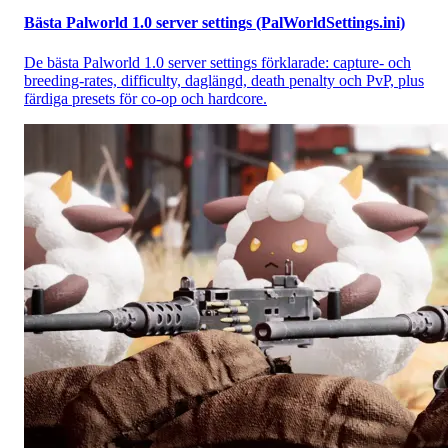
Bästa Palworld 1.0 server settings (PalWorldSettings.ini)
De bästa Palworld 1.0 server settings förklarade: capture- och
breeding-rates, difficulty, daglängd, death penalty och PvP, plus
färdiga presets för co-op och hardcore.