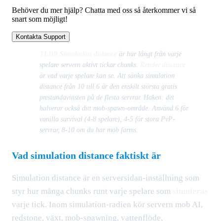
Behöver du mer hjälp? Chatta med oss så återkommer vi så
snart som möjligt!
Kontakta Support
TLDR
Simulation distance
är hur långt från varje
spelare servern aktivt tickar chunks.
Render distance
är vad varje spelare kan se. Att sänka simulation
distance från 10 till 6 är den enskilt största gratis
prestandavinsten på de flesta servrar. Haken: det
halverar också ditt mob-spawn-område. Använd 6 för
vanilla survival (4-8 spelare), 4-5 för stora PvP-
servrar, 8-10 om du har mob farms.
Vad simulation distance faktiskt är
Simulation distance är en serversidan-inställning som
styr hur många chunks runt varje spelare som
simuleras
varje tick. Inom simulation-radien kör servern mob AI,
redstone, växt, mob-spawning, vattenflöde,