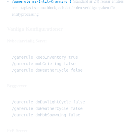
(standard är 24) rensar entities
/gamerule maxEntityCramming 8
som staplas i samma block, och det är den verkliga spaken för
entityprocessing
Vanliga Konfigurationer
Nybörjarvänlig Server
/gamerule keepInventory true

/gamerule mobGriefing false

Byggserver
/gamerule doDaylightCycle false

/gamerule doWeatherCycle false

PvP-Server