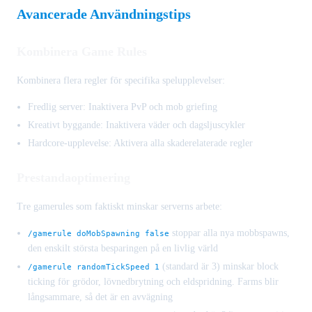
Avancerade Användningstips
Kombinera Game Rules
Kombinera flera regler för specifika spelupplevelser:
Fredlig server: Inaktivera PvP och mob griefing
Kreativt byggande: Inaktivera väder och dagsljuscykler
Hardcore-upplevelse: Aktivera alla skaderelaterade regler
Prestandaoptimering
Tre gamerules som faktiskt minskar serverns arbete:
stoppar alla nya mobbspawns,
/gamerule doMobSpawning false
den enskilt största besparingen på en livlig värld
(standard är 3) minskar block
/gamerule randomTickSpeed 1
ticking för grödor, lövnedbrytning och eldspridning. Farms blir
långsammare, så det är en avvägning