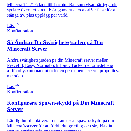
Minecraft 1.21.6 lade till Locator Bar som visar närliggande
spelare över hotbaren. Kör /gamerule locatorBar false för att
stänga av, plus upplägg per värld.
Läs
Konfiguration
Så Ändrar Du Svårighetsgraden på Din
Minecraft Server
Ändra svårighetsgraden på din Minecraft-server mellan
Peaceful, Easy, Normal och Hard. Täcker det omedelbara
/difficulty-kommandot och den permanenta server.properties-
metoden.
Läs
Konfiguration
Konfigurera Spawn-skydd på Din Minecraft
Server
Lär dig hur du aktiverar och anpassar spawn-skydd på din
Minecraft-server för att förhindra griefing och skydda ditt