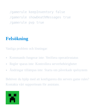
/gamerule keepInventory false

/gamerule showDeathMessages true

Felsökning
Vanliga problem och lösningar:
Kommando fungerar inte: Verifiera operatörsstatus
Regler sparas inte: Kontrollera serverbehörigheter
Ändringar tillämpas inte: Starta om påverkade spelsystem
Behöver du hjälp med att konfigurera din servers game rules?
Kontakta vårt supportteam för assistans.