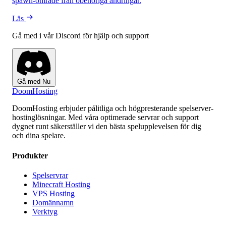
spawn-område från obehöriga ändringar.
Läs
Gå med i vår Discord för hjälp och support
Gå med Nu
Doom
Hosting
DoomHosting erbjuder pålitliga och högpresterande spelserver-
hostinglösningar. Med våra optimerade servrar och support
dygnet runt säkerställer vi den bästa spelupplevelsen för dig
och dina spelare.
Produkter
Spelservrar
Minecraft Hosting
VPS Hosting
Domännamn
Verktyg