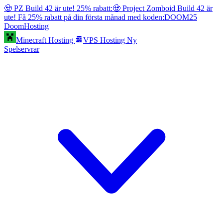
🧟 PZ Build 42 är ute! 25% rabatt:
🧟 Project Zomboid Build 42 är
ute! Få 25% rabatt på din första månad med koden:
DOOM25
Doom
Hosting
Minecraft Hosting
VPS Hosting
Ny
Spelservrar