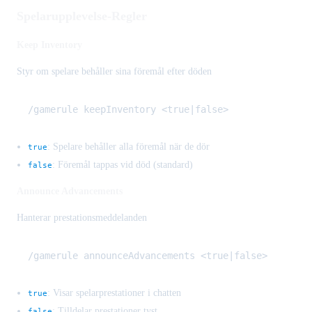
Spelarupplevelse-Regler
Keep Inventory
Styr om spelare behåller sina föremål efter döden
: Spelare behåller alla föremål när de dör
true
: Föremål tappas vid död (standard)
false
Announce Advancements
Hanterar prestationsmeddelanden
: Visar spelarprestationer i chatten
true
: Tilldelar prestationer tyst
false