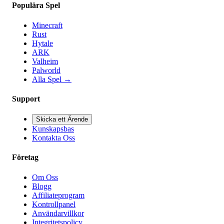
Populära Spel
Minecraft
Rust
Hytale
ARK
Valheim
Palworld
Alla Spel
→
Support
Skicka ett Ärende
Kunskapsbas
Kontakta Oss
Företag
Om Oss
Blogg
Affiliateprogram
Kontrollpanel
Användarvillkor
Integritetspolicy