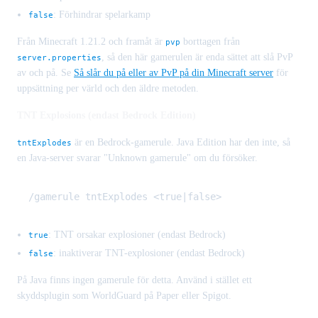
: Förhindrar spelarkamp
false
Från Minecraft 1.21.2 och framåt är
borttagen från
pvp
, så den här gamerulen är enda sättet att slå PvP
server.properties
av och på. Se
Så slår du på eller av PvP på din Minecraft server
för
uppsättning per värld och den äldre metoden.
TNT Explosions (endast Bedrock Edition)
är en Bedrock-gamerule. Java Edition har den inte, så
tntExplodes
en Java-server svarar "Unknown gamerule" om du försöker.
: TNT orsakar explosioner (endast Bedrock)
true
: inaktiverar TNT-explosioner (endast Bedrock)
false
På Java finns ingen gamerule för detta. Använd i stället ett
skyddsplugin som WorldGuard på Paper eller Spigot.