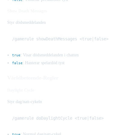
Show Death Messages
Styr dödsmeddelanden
: Visar dödsmeddelanden i chatten
true
: Hanterar spelardöd tyst
false
Världbeteende-Regler
Daylight Cycle
Styr dag/natt-cykeln
: Normal dag/natt-cykel
true