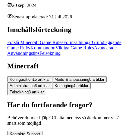
20 sep. 2024
·
Senast uppdaterad: 31 juli 2026
Innehållsförteckning
Förstå Minecraft Game Rules
Förutsättningar
Grundläggande
Game Rule-Kommandon
Viktiga Game Rules
Avancerade
Användningstips
Felsökning
Minecraft
Konfiguration
16 artiklar
Mods & anpassning
8 artiklar
Administration
6 artiklar
Kom igång
4 artiklar
Felsökning
3 artiklar
Har du fortfarande frågor?
Behöver du mer hjälp? Chatta med oss så återkommer vi så
snart som möjligt!
Kontakta Support