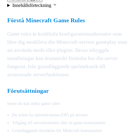
Innehållsförteckning
Förstå Minecraft Game Rules
Game rules är kraftfulla konfigurationsalternativ som
låter dig modifiera din Minecraft-servers gameplay utan
att använda mods eller plugins. Dessa inbyggda
inställningar kan dramatiskt förändra hur din server
fungerar, från grundläggande spelmekanik till
avancerade serverfunktioner.
Förutsättningar
Innan du kan ändra game rules:
Du måste ha operatörsstatus (OP) på servern
Tillgång till serverkonsolen eller in-game-kommandon
Grundläggande förståelse för Minecraft-kommandon