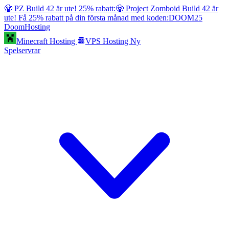
🧟 PZ Build 42 är ute! 25% rabatt:
🧟 Project Zomboid Build 42 är
ute! Få 25% rabatt på din första månad med koden:
DOOM25
Doom
Hosting
Minecraft Hosting
VPS Hosting
Ny
Spelservrar