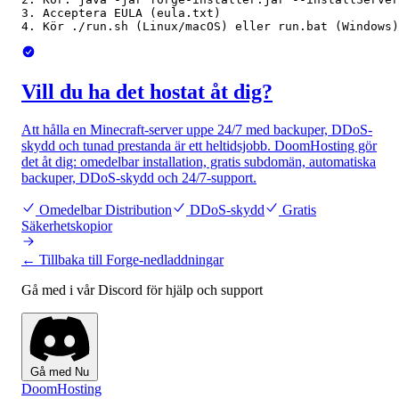
3. Acceptera EULA (eula.txt)

4. Kör ./run.sh (Linux/macOS) eller run.bat (Windows)
Vill du ha det hostat åt dig?
Att hålla en Minecraft-server uppe 24/7 med backuper, DDoS-
skydd och tunad prestanda är ett heltidsjobb. DoomHosting gör
det åt dig: omedelbar installation, gratis subdomän, automatiska
backuper, DDoS-skydd och 24/7-support.
Omedelbar Distribution
DDoS-skydd
Gratis
Säkerhetskopior
← Tillbaka till Forge-nedladdningar
Gå med i vår Discord för hjälp och support
Gå med Nu
Doom
Hosting