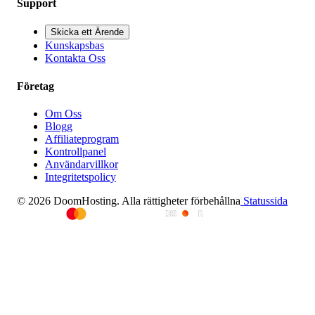
Support
Skicka ett Ärende
Kunskapsbas
Kontakta Oss
Företag
Om Oss
Blogg
Affiliateprogram
Kontrollpanel
Användarvillkor
Integritetspolicy
© 2026 DoomHosting. Alla rättigheter förbehållna
Statussida