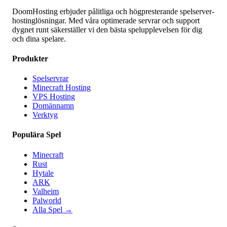
DoomHosting erbjuder pålitliga och högpresterande spelserver-
hostinglösningar. Med våra optimerade servrar och support
dygnet runt säkerställer vi den bästa spelupplevelsen för dig
och dina spelare.
Produkter
Spelservrar
Minecraft Hosting
VPS Hosting
Domännamn
Verktyg
Populära Spel
Minecraft
Rust
Hytale
ARK
Valheim
Palworld
Alla Spel
→