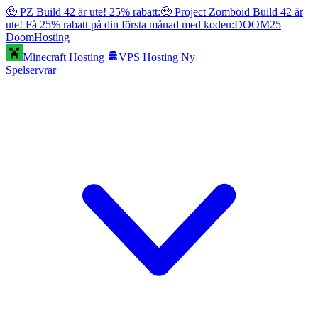
🧟 PZ Build 42 är ute! 25% rabatt:
🧟 Project Zomboid Build 42 är
ute! Få 25% rabatt på din första månad med koden:
DOOM25
Doom
Hosting
Minecraft Hosting
VPS Hosting
Ny
Spelservrar