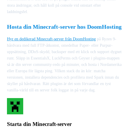
stora ändringar, och håll koll på console vid omstart efter
laddningsfel.
Hosta din Minecraft-server hos DoomHosting
Hyr en dedikerad Minecraft-server från DoomHosting
på Ryzen 9-
hårdvara med full FTP-åtkomst, omedelbar Paper- eller Purpur-
uppsättning, DDoS-skydd, backuper med ett klick och support dygnet
runt. Släpp in EssentialsX, LuckPerms och Geyser i plugins-mappen
så är din server community-redo på minuter, och hosta i Nordamerika
eller Europa för lägsta ping. Vilken stack du än kör: matcha
versionen, installera dependencies och profilera med Spark innan du
skyller på hårdvaran. Rätt plugins är det som förvandlar en tyst
vanilla-värld till en server folk loggar in på varje dag.
Starta din Minecraft-server