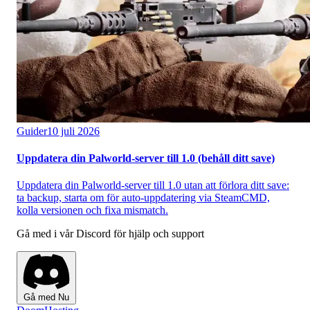
Guider
10 juli 2026
Uppdatera din Palworld-server till 1.0 (behåll ditt save)
Uppdatera din Palworld-server till 1.0 utan att förlora ditt save:
ta backup, starta om för auto-uppdatering via SteamCMD,
kolla versionen och fixa mismatch.
Gå med i vår Discord för hjälp och support
Gå med Nu