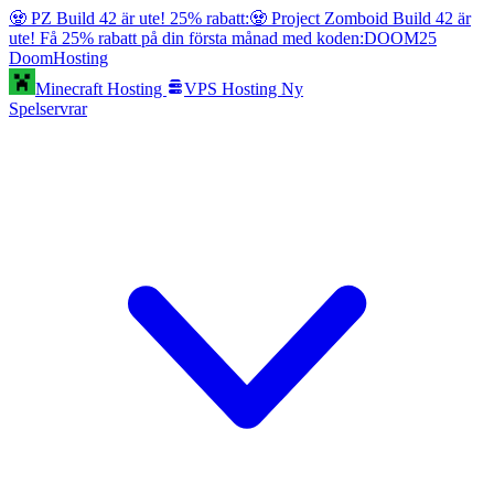
🧟 PZ Build 42 är ute! 25% rabatt:
🧟 Project Zomboid Build 42 är
ute! Få 25% rabatt på din första månad med koden:
DOOM25
Doom
Hosting
Minecraft Hosting
VPS Hosting
Ny
Spelservrar