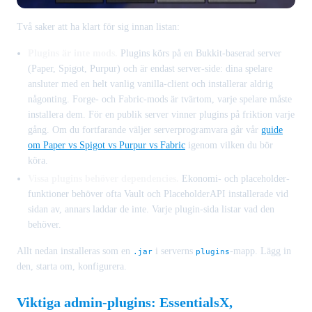
Två saker att ha klart för sig innan listan:
Plugins är inte mods.
Plugins körs på en Bukkit-baserad server
(Paper, Spigot, Purpur) och är endast server-side: dina spelare
ansluter med en helt vanlig vanilla-client och installerar aldrig
någonting. Forge- och Fabric-mods är tvärtom, varje spelare måste
installera dem. För en publik server vinner plugins på friktion varje
gång. Om du fortfarande väljer serverprogramvara går vår
guide
om Paper vs Spigot vs Purpur vs Fabric
igenom vilken du bör
köra.
Vissa plugins behöver dependencies.
Ekonomi- och placeholder-
funktioner behöver ofta Vault och PlaceholderAPI installerade vid
sidan av, annars laddar de inte. Varje plugin-sida listar vad den
behöver.
Allt nedan installeras som en
i serverns
-mapp. Lägg in
.jar
plugins
den, starta om, konfigurera.
Viktiga admin-plugins: EssentialsX,