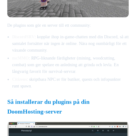
De plugins som gör en server till ett community:
DiscordSRV
: kopplar ihop in-game-chatten med din Discord, så att
samtalet fortsätter när ingen är online. Nära nog oumbärligt för ett
växande community.
mcMMO
: RPG-liknande färdigheter (mining, woodcutting,
combat) som ger spelare en anledning att grinda och levla. En
långvarig favorit för survival-servrar.
Citizens
: skriptbara NPC:er för butiker, quests och infopunkter
runt spawn.
Så installerar du plugins på din
DoomHosting-server