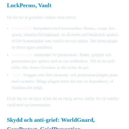
LuckPerms, Vault
De här tre är grunden i nästan varje server:
EssentialsX
: kärnpaketet med kommandon. Homes, warps, kits,
spawn, teleport-förfrågningar, en ekonomi och hundratals quality-
of-life-kommandon som vanilla-servern saknar. Det första plugin
de flesta ägare installerar.
LuckPerms
: standarden för permissions. Ranks, grupper och
permissions per spelare med en ren webbeditor. Vill du ha staff-
roller eller donor-förmåner är det så här du gör.
Vault
: bryggan som låter ekonomi- och permission-plugins prata
med varandra. Många plugins listar det som en dependency, så
installera det tidigt.
Få de här tre att köra så har du en riktig server istället för en vanilla-
värld med op-kommandon.
Skydd och anti-grief: WorldGuard,
CoreProtect, GriefPrevention