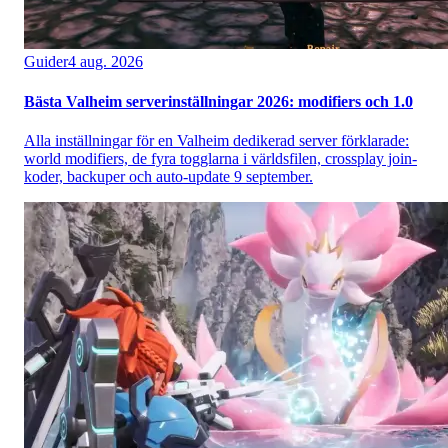
Guider
4 aug. 2026
Bästa Valheim serverinställningar 2026: modifiers och 1.0
Alla inställningar för en Valheim dedikerad server förklarade:
world modifiers, de fyra togglarna i världsfilen, crossplay join-
koder, backuper och auto-update 9 september.