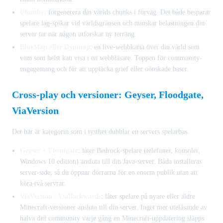
Chunky
: förgenerera din världs chunks i förväg. Det både besparar
spelare lag-spikar vid världsgränsen och minskar belastningen din
server tar när någon utforskar ny terräng.
BlueMap eller Dynmap
: en live-webbkarta över din värld som
vem som helst kan visa i en webbläsare. Toppen för community-
engagemang och för att upptäcka grief eller oönskade baser.
Cross-play och versioner: Geyser, Floodgate,
ViaVersion
Det här är kategorin som i tysthet dubblar en servers spelarbas:
Geyser + Floodgate
: låter Bedrock-spelare (telefoner, konsoler,
Windows 10 edition) ansluta till din Java-server. Båda installeras
server-side, så du öppnar dörrarna för en enorm publik utan att
köra två servrar.
ViaVersion / ViaBackwards
: låter spelare på nyare eller äldre
Minecraft-versioner ansluta till din server. Inget mer utelåsande av
halva ditt community varje gång en Minecraft-uppdatering släpps.