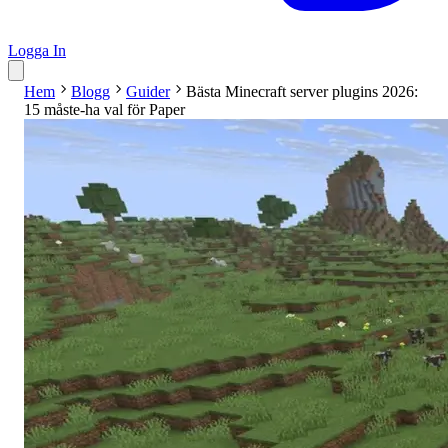
Logga In
Hem
Blogg
Guider
Bästa Minecraft server plugins 2026:
15 måste-ha val för Paper