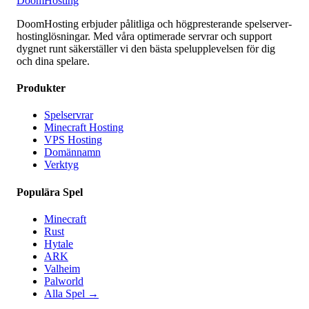
Doom
Hosting
DoomHosting erbjuder pålitliga och högpresterande spelserver-
hostinglösningar. Med våra optimerade servrar och support
dygnet runt säkerställer vi den bästa spelupplevelsen för dig
och dina spelare.
Produkter
Spelservrar
Minecraft Hosting
VPS Hosting
Domännamn
Verktyg
Populära Spel
Minecraft
Rust
Hytale
ARK
Valheim
Palworld
Alla Spel
→