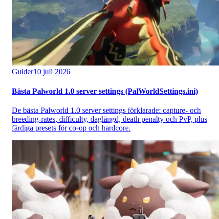
Guider
10 juli 2026
Bästa Palworld 1.0 server settings (PalWorldSettings.ini)
De bästa Palworld 1.0 server settings förklarade: capture- och
breeding-rates, difficulty, daglängd, death penalty och PvP, plus
färdiga presets för co-op och hardcore.