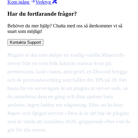
Kom igång
Verktyg
Har du fortfarande frågor?
Behöver du mer hjälp? Chatta med oss så återkommer vi så
snart som möjligt!
Kontakta Support
Plugins är det som skiljer en vanlig vanilla Minecraft-
server från en som folk faktiskt stannar kvar på:
permissions, land claims, anti-grief, en Discord-brygga
och de prestandaverktyg som håller din TPS på 20. Det
bästa för en serverägare är att plugins är server-side, så
du installerar dem en gång och dina spelare bara
ansluter, ingen laddar ner någonting. Efter att ha kört
Paper- och Spigot-servrar i flera år är det här de plugins
som är värda att installera 2026, grupperade efter vad de
gör för din server.