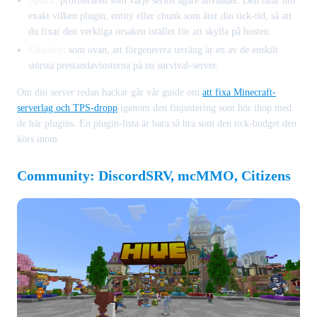
Spark
: profileraren som varje seriös ägare använder. Den talar om
exakt vilken plugin, entity eller chunk som äter din tick-tid, så att
du fixar den verkliga orsaken istället för att skylla på hosten.
Chunky
: som ovan, att förgenerera terräng är en av de enskilt
största prestandavinsterna på en survival-server.
Om din server redan hackar går vår guide om
att fixa Minecraft-
serverlag och TPS-dropp
igenom den finjustering som hör ihop med
de här plugins. En plugin-lista är bara så bra som den tick-budget den
körs inom.
Community: DiscordSRV, mcMMO, Citizens