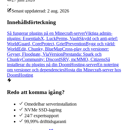
·
Senast uppdaterad: 2 aug. 2026
Innehållsförteckning
Så fungerar plugins på en Minecraft-server
Viktiga admin-
plugins: EssentialsX, LuckPerms, Vault
Skydd och anti-grief:
WorldGuard, CoreProtect, GriefPrevention
Bygg och värld:
WorldEdit, Chunky, BlueMap
Cross-play och versioner:
Geyser, Floodgate, ViaVersion
Prestanda: Spark och
Chunky
Community: DiscordSRV, mcMMO, Citizens
Så
installerar du plugins på din DoomHosting-server
En notering
om versioner och dependencies
Hosta din Minecraft-server hos
DoomHosting
Redo att komma igång?
Omedelbar serverinstallation
NVMe SSD-lagring
24/7 expertsupport
99,99% drifttidsgaranti