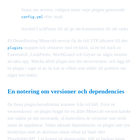
Starta om servern, redigera sedan varje plugins genererade
efter smak
config.yml
Använd LuckPerms för att ge rätt kommandon till rätt ranks
På DoomHosting Minecraft-servrar får du full FTP-åtkomst till den
-mappen och omstarter med ett klick, så en hel stack av
plugins
EssentialsX, LuckPerms, WorldGuard och Geyser tar några minuter
att sätta upp. Matcha alltid plugin mot din serverversion, och lägg till
en plugin i taget så att du kan se vilken som ställer till problem om
något inte laddar.
En notering om versioner och dependencies
De flesta plugin-huvudvärkar kommer från två håll. Först en
versionskrock: en plugin byggd för en äldre Minecraft-version kanske
inte laddar på den nuvarande, så kontrollera de versioner som stöds
innan du uppdaterar. Sedan saknade dependencies: en plugin som tyst
misslyckas med att aktiveras väntar oftast på Vault eller
PlaceholderAPI. Läs kraven på plugin-sidan, håll en backup innan