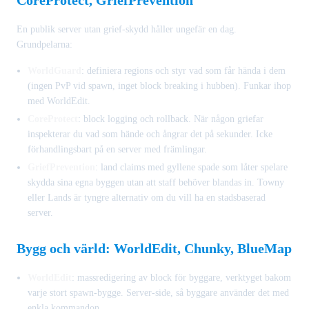
En publik server utan grief-skydd håller ungefär en dag.
Grundpelarna:
WorldGuard
: definiera regions och styr vad som får hända i dem
(ingen PvP vid spawn, inget block breaking i hubben). Funkar ihop
med WorldEdit.
CoreProtect
: block logging och rollback. När någon griefar
inspekterar du vad som hände och ångrar det på sekunder. Icke
förhandlingsbart på en server med främlingar.
GriefPrevention
: land claims med gyllene spade som låter spelare
skydda sina egna byggen utan att staff behöver blandas in. Towny
eller Lands är tyngre alternativ om du vill ha en stadsbaserad
server.
Bygg och värld: WorldEdit, Chunky, BlueMap
WorldEdit
: massredigering av block för byggare, verktyget bakom
varje stort spawn-bygge. Server-side, så byggare använder det med
enkla kommandon.