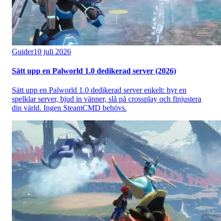
Guider
10 juli 2026
Sätt upp en Palworld 1.0 dedikerad server (2026)
Sätt upp en Palworld 1.0 dedikerad server enkelt: hyr en
spelklar server, bjud in vänner, slå på crossplay och finjustera
din värld. Ingen SteamCMD behövs.