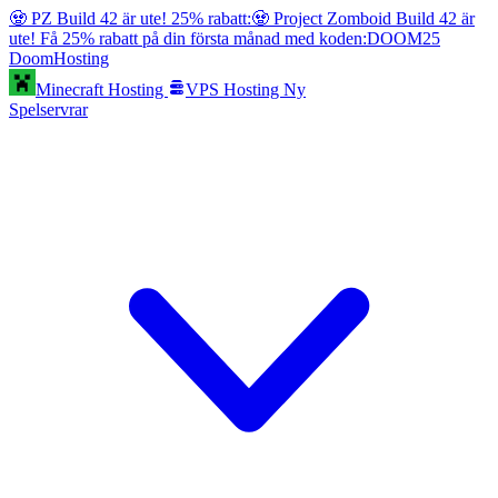
🧟 PZ Build 42 är ute! 25% rabatt:
🧟 Project Zomboid Build 42 är
ute! Få 25% rabatt på din första månad med koden:
DOOM25
Doom
Hosting
Minecraft Hosting
VPS Hosting
Ny
Spelservrar