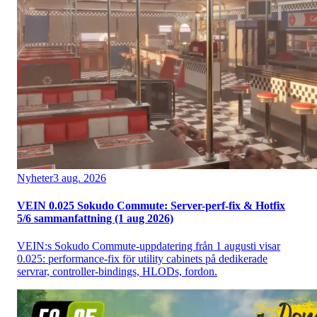
Nyheter
3 aug. 2026
VEIN 0.025 Sokudo Commute: Server-perf-fix & Hotfix
5/6 sammanfattning (1 aug 2026)
VEIN:s Sokudo Commute-uppdatering från 1 augusti visar
0.025: performance-fix för utility cabinets på dedikerade
servrar, controller-bindings, HLODs, fordon.