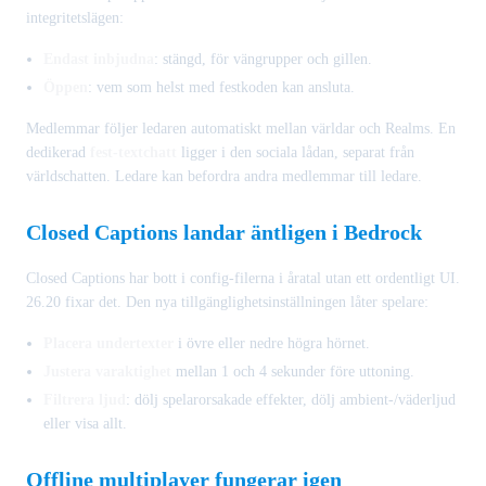
integritetslägen:
Endast inbjudna
: stängd, för vängrupper och gillen.
Öppen
: vem som helst med festkoden kan ansluta.
Medlemmar följer ledaren automatiskt mellan världar och Realms. En
dedikerad
fest-textchatt
ligger i den sociala lådan, separat från
världschatten. Ledare kan befordra andra medlemmar till ledare.
Closed Captions landar äntligen i Bedrock
Closed Captions har bott i config-filerna i åratal utan ett ordentligt UI.
26.20 fixar det. Den nya tillgänglighetsinställningen låter spelare:
Placera undertexter
i övre eller nedre högra hörnet.
Justera varaktighet
mellan 1 och 4 sekunder före uttoning.
Filtrera ljud
: dölj spelarorsakade effekter, dölj ambient-/väderljud
eller visa allt.
Offline multiplayer fungerar igen