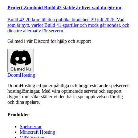
Project Zomboid Build 42 stable är live: vad du gör nu
Build 42.20 kom till den publika branchen 29 juli 2026. Vad
som är nytt, varför Build 41-sparfiler och mods går sönder, och
dina tre alternativ för servern.
Gå med i vår Discord för hjälp och support
Gå med Nu
Doom
Hosting
DoomHosting erbjuder pålitliga och högpresterande spelserver-
hostinglösningar. Med våra optimerade servrar och support
dygnet runt säkerställer vi den bästa spelupplevelsen för dig
och dina spelare.
Produkter
Spelservrar
Minecraft Hosting
VPS Hosting