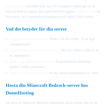
Chaos Cubed
-innehållet från Java 26.2-snapshot-cykeln går nu att
testa på Bedrock bakom den experimentella togglen:
Sulfur Caves
, de
nya svavel- och cinnoberblockfamiljerna och Sulfur Cube-moben.
Vad det betyder för din server
Uppdatera under lågtrafik.
Pusha 1.26.20.4 (eller .5) en lugn
vardagsmorgon.
Granska dina Admin-befordringar.
Den nya Admin-rollen är en
ny angreppsyta.
Backa upp innan Chaos Cubed.
Experimentella funktioner
märker världen permanent.
Testa om scripting-addons.
De nya reload-funktionerna är i beta.
Hosta din Minecraft Bedrock-server hos
DoomHosting
Att driva en Minecraft Bedrock-community-server kräver mer än en