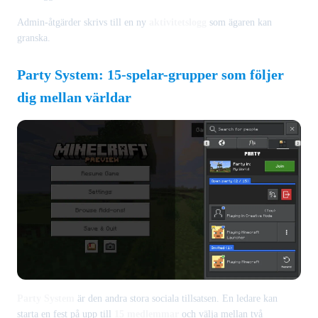
Admin-åtgärder skrivs till en ny
aktivitetslogg
som ägaren kan
granska.
Party System: 15-spelar-grupper som följer
dig mellan världar
Party System
är den andra stora sociala tillsatsen. En ledare kan
starta en fest på upp till
15 medlemmar
och välja mellan två