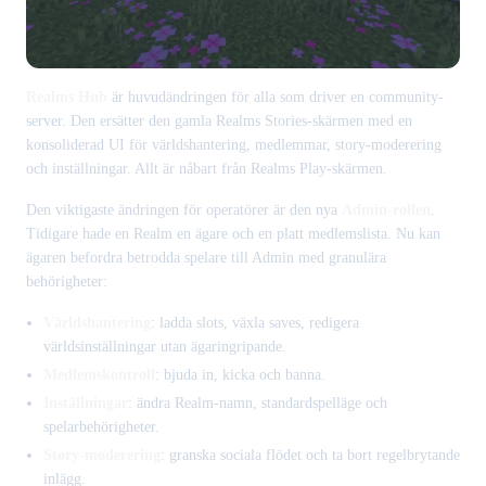
Realms Hub
är huvudändringen för alla som driver en community-
server. Den ersätter den gamla Realms Stories-skärmen med en
konsoliderad UI för världshantering, medlemmar, story-moderering
och inställningar. Allt är nåbart från Realms Play-skärmen.
Den viktigaste ändringen för operatörer är den nya
Admin-rollen
.
Tidigare hade en Realm en ägare och en platt medlemslista. Nu kan
ägaren befordra betrodda spelare till Admin med granulära
behörigheter:
Världshantering
: ladda slots, växla saves, redigera
världsinställningar utan ägaringripande.
Medlemskontroll
: bjuda in, kicka och banna.
Inställningar
: ändra Realm-namn, standardspelläge och
spelarbehörigheter.
Story-moderering
: granska sociala flödet och ta bort regelbrytande
inlägg.