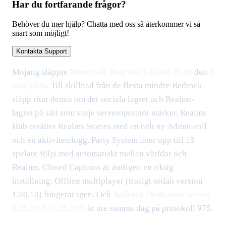
Har du fortfarande frågor?
Behöver du mer hjälp? Chatta med oss så återkommer vi så
snart som möjligt!
Kontakta Support
Mojang släppte
Minecraft Bedrock Edition 26.20
den
5
maj 2026
. Till skillnad från de flesta mindre Bedrock-
släpp ritar denna om det sociala lagret och Realms-
lagret på sätt som varje serveroperatör märker. Realms
Hub ersätter Realms Stories med en helt ny Admin-roll
och en aktivitetslogg. Party System låter upp till 15
spelare följa med automatiskt mellan världar och
Realms. Closed Captions är äntligen en riktig
inställning. Offline multiplayer (trasigt sedan version
1.20.10) fungerar igen. Och
Bedrock Dedicated Server
1.26.20.4 / 1.26.20.5
är ute samma dag på protokoll 975.