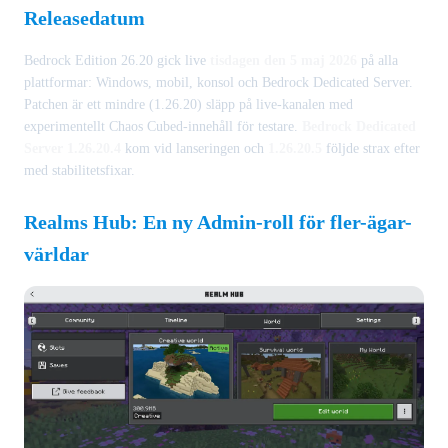
Releasedatum
Bedrock Edition 26.20 gick live
tisdagen den 5 maj 2026
på alla
plattformar: Windows, mobil, konsol och Bedrock Dedicated Server.
Patchen är ett mindre (1.26.20) släpp på live-kanalen med
experimentellt Chaos Cubed-innehåll för testare.
Bedrock Dedicated
Server 1.26.20.4
kom vid lanseringen och
1.26.20.5
följde strax efter
med stabilitetsfixar.
Realms Hub: En ny Admin-roll för fler-ägar-
världar