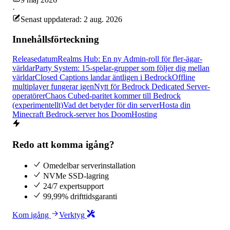
·
Senast uppdaterad: 2 aug. 2026
Innehållsförteckning
Releasedatum
Realms Hub: En ny Admin-roll för fler-ägar-
världar
Party System: 15-spelar-grupper som följer dig mellan
världar
Closed Captions landar äntligen i Bedrock
Offline
multiplayer fungerar igen
Nytt för Bedrock Dedicated Server-
operatörer
Chaos Cubed-paritet kommer till Bedrock
(experimentellt)
Vad det betyder för din server
Hosta din
Minecraft Bedrock-server hos DoomHosting
Redo att komma igång?
Omedelbar serverinstallation
NVMe SSD-lagring
24/7 expertsupport
99,99% drifttidsgaranti
Kom igång
Verktyg