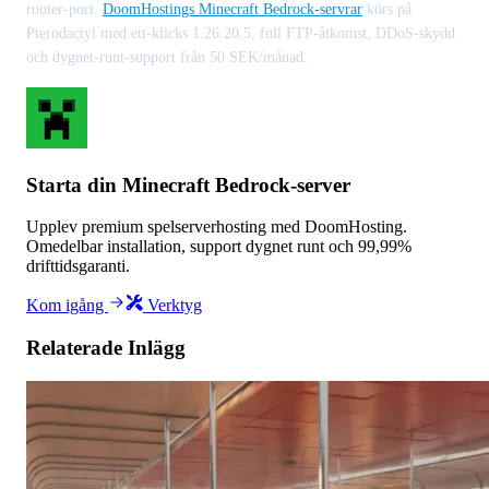
router-port.
DoomHostings Minecraft Bedrock-servrar
körs på
Pterodactyl med ett-klicks 1.26.20.5, full FTP-åtkomst, DDoS-skydd
och dygnet-runt-support från 50 SEK/månad.
Starta din Minecraft Bedrock-server
Upplev premium spelserverhosting med DoomHosting.
Omedelbar installation, support dygnet runt och 99,99%
drifttidsgaranti.
Kom igång
Verktyg
Relaterade Inlägg