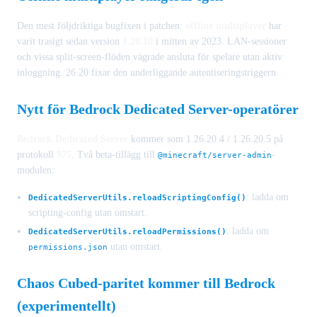
Den mest följdriktiga bugfixen i patchen:
offline multiplayer
har
varit trasigt sedan version
1.20.10
i mitten av 2023. LAN-sessioner
och vissa split-screen-flöden vägrade ansluta för spelare utan aktiv
inloggning. 26.20 fixar den underliggande autentiseringstriggern.
Nytt för Bedrock Dedicated Server-operatörer
Bedrock Dedicated Server
kommer som 1.26.20.4 / 1.26.20.5 på
protokoll
975
. Två beta-tillägg till
-
@minecraft/server-admin
modulen:
: ladda om
DedicatedServerUtils.reloadScriptingConfig()
scripting-config utan omstart.
: ladda om
DedicatedServerUtils.reloadPermissions()
utan omstart.
permissions.json
Chaos Cubed-paritet kommer till Bedrock
(experimentellt)