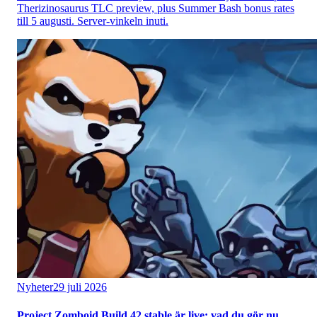
Therizinosaurus TLC preview, plus Summer Bash bonus rates
till 5 augusti. Server-vinkeln inuti.
Nyheter
29 juli 2026
Project Zomboid Build 42 stable är live: vad du gör nu