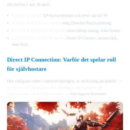
alla mellan 1 och 30 april:
0.11.0.4 (1 april)
: XP-kurva-rebalans och level cap till 99
0.11.0.5–0.11.0.8 (3–7 april)
: tidig Dowdun Reach-polering
0.11.0.9–0.11.0.10 (9–13 april)
: runecrafting-tuning, fiske-balans
0.11.1.1–0.11.1.5 (21–30 april)
: Direct IP Connect, mount-QoL,
item-fixar
Direct IP Connection: Varför det spelar roll
för självhostare
Den viktigaste raden i sammanfattningen, ur ett hosting-perspektiv:
en
ny Direct IP Connection-flik möjliggör nu åtkomst till
självhostade och tredjepartsservrar
från ingame-browsern.