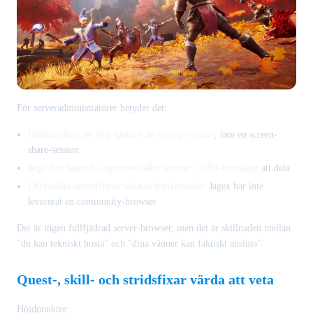
För serveradministratörer betyder det:
Onboarding av nya spelare är en copy-paste
, inte en screen-
share-session
Inga fler launch-argument eller steam:// URI-omvägar
att dela
Offentliga serverlistor saknas fortfarande
: Jagex har inte
levererat en community-browser
Det är ingen fullfjädrad server-browser, men det är skillnaden mellan
"du kan tekniskt hosta" och "dina vänner kan faktiskt ansluta".
Quest-, skill- och stridsfixar värda att veta
Höjdpunkter: