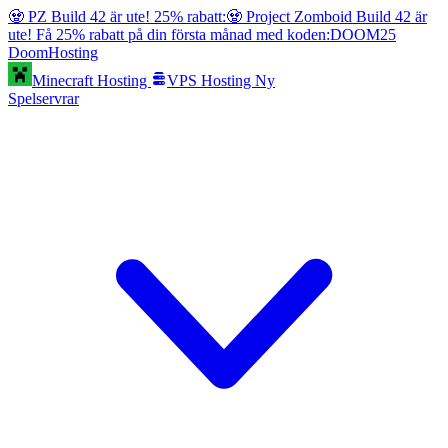
🧟 PZ Build 42 är ute! 25% rabatt:
🧟 Project Zomboid Build 42 är
ute! Få 25% rabatt på din första månad med koden:
DOOM25
Doom
Hosting
Minecraft Hosting
VPS Hosting
Ny
Spelservrar