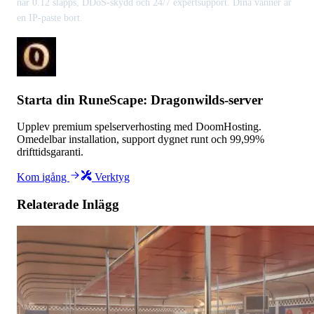
när 0.12 släpps, DDoS-skydd och 24/7 expertsupport. Dina vänner är
en IP-paste bort.
Starta din RuneScape: Dragonwilds-server
Upplev premium spelserverhosting med DoomHosting.
Omedelbar installation, support dygnet runt och 99,99%
drifttidsgaranti.
Kom igång
Verktyg
Relaterade Inlägg