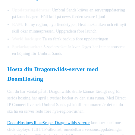
Uppdateringsfönster:
Umbral Sands kräver en serveruppdatering
på launchdagen. Håll koll på news-feeden senare i juni
RAM:
En ny region, nya fiendetyper, Heat-mekaniken och ett nytt
skill ökar minnespressen. Uppgradera före launch
World backups:
Ta en färsk backup före uppdateringen
Spelarkapacitet:
5-spelarstaket är kvar. Jagex har inte annonserat
en höjning för Umbral Sands
Hosta din Dragonwilds-server med
DoomHosting
Om du har väntat på att Dragonwilds skulle kännas färdigt nog för
seriös hosting har april i tysthet bockat av den sista rutan. Med Direct
IP Connect live och Umbral Sands på kö till sommaren är det nu du
ska ha en server redo före nya-region-rushen.
DoomHostings RuneScape: Dragonwilds-servrar
kommer med one-
click deploys, full FTP-åtkomst, omedelbara versionsuppdateringar