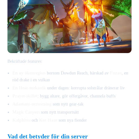
Bekräftade features:
En ny ökenregion
bortom Dowdun Reach, härskad av
Fuzan
, en
röd drake i en vulkan
En Heat-mekanik
under dagen: korrupta solstrålar dränerar liv
Prayer-skillet
: bygg altare, gör offergåvor, channela buffs
Adamant-utrustning
som nytt gear-tak
Magic Carpets
som nytt transportsätt
Kalphites
och
Kot-Haar
som nya fiender
Vad det betyder för din server