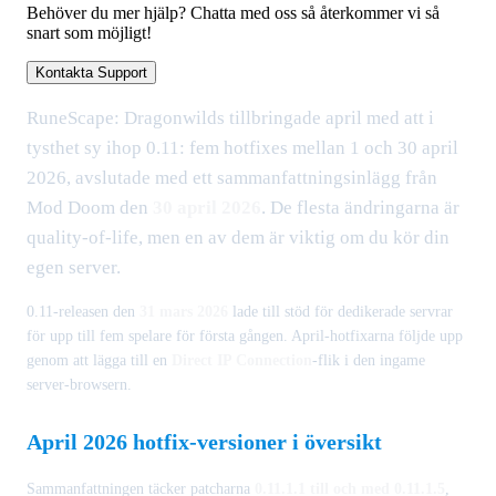
Behöver du mer hjälp? Chatta med oss så återkommer vi så
snart som möjligt!
Kontakta Support
RuneScape: Dragonwilds tillbringade april med att i
tysthet sy ihop 0.11: fem hotfixes mellan 1 och 30 april
2026, avslutade med ett sammanfattningsinlägg från
Mod Doom den
30 april 2026
. De flesta ändringarna är
quality-of-life, men en av dem är viktig om du kör din
egen server.
0.11-releasen den
31 mars 2026
lade till stöd för dedikerade servrar
för upp till fem spelare för första gången. April-hotfixarna följde upp
genom att lägga till en
Direct IP Connection
-flik i den ingame
server-browsern.
April 2026 hotfix-versioner i översikt
Sammanfattningen täcker patcharna
0.11.1.1 till och med 0.11.1.5
,