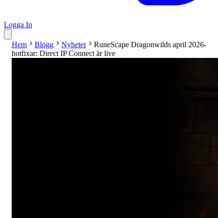
Logga In
Hem
Blogg
Nyheter
RuneScape Dragonwilds april 2026-
hotfixar: Direct IP Connect är live