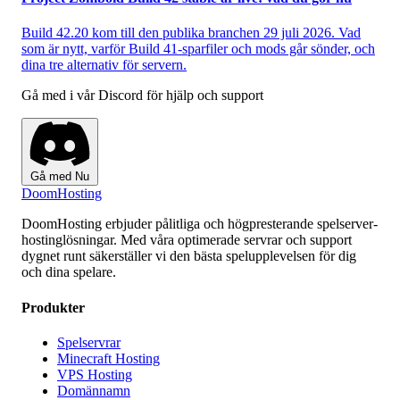
Build 42.20 kom till den publika branchen 29 juli 2026. Vad
som är nytt, varför Build 41-sparfiler och mods går sönder, och
dina tre alternativ för servern.
Gå med i vår Discord för hjälp och support
Gå med Nu
Doom
Hosting
DoomHosting erbjuder pålitliga och högpresterande spelserver-
hostinglösningar. Med våra optimerade servrar och support
dygnet runt säkerställer vi den bästa spelupplevelsen för dig
och dina spelare.
Produkter
Spelservrar
Minecraft Hosting
VPS Hosting
Domännamn