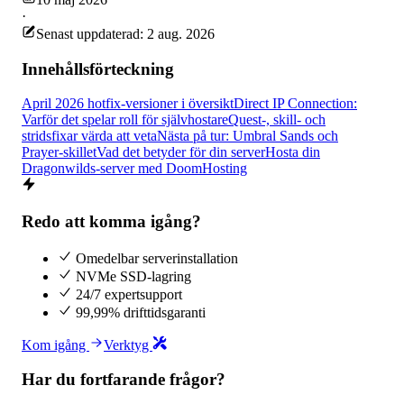
·
Senast uppdaterad: 2 aug. 2026
Innehållsförteckning
April 2026 hotfix-versioner i översikt
Direct IP Connection:
Varför det spelar roll för självhostare
Quest-, skill- och
stridsfixar värda att veta
Nästa på tur: Umbral Sands och
Prayer-skillet
Vad det betyder för din server
Hosta din
Dragonwilds-server med DoomHosting
Redo att komma igång?
Omedelbar serverinstallation
NVMe SSD-lagring
24/7 expertsupport
99,99% drifttidsgaranti
Kom igång
Verktyg
Har du fortfarande frågor?