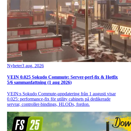
Nyheter
3 aug. 2026
VEIN 0.025 Sokudo Commute: Server-perf-fix & Hotfix
5/6 sammanfattning (1 aug 2026)
VEIN:s Sokudo Commute-uppdatering från 1 augusti visar
0.025: performance-fix för utility cabinets på dedikerade
servrar, controller-bindings, HLODs, fordon.