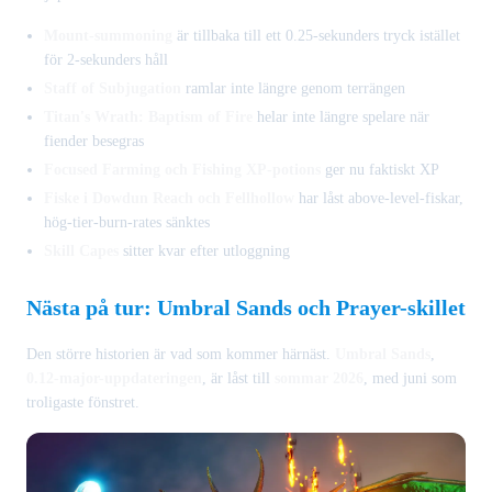
Mount-summoning
är tillbaka till ett 0.25-sekunders tryck istället
för 2-sekunders håll
Staff of Subjugation
ramlar inte längre genom terrängen
Titan's Wrath: Baptism of Fire
helar inte längre spelare när
fiender besegras
Focused Farming och Fishing XP-potions
ger nu faktiskt XP
Fiske i Dowdun Reach och Fellhollow
har låst above-level-fiskar,
hög-tier-burn-rates sänktes
Skill Capes
sitter kvar efter utloggning
Nästa på tur: Umbral Sands och Prayer-skillet
Den större historien är vad som kommer härnäst.
Umbral Sands
,
0.12-major-uppdateringen
, är låst till
sommar 2026
, med juni som
troligaste fönstret.