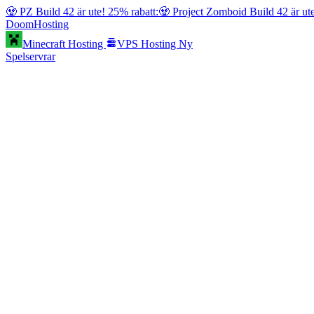
🧟 PZ Build 42 är ute! 25% rabatt:
🧟 Project Zomboid Build 42 är ut
Doom
Hosting
Minecraft Hosting
VPS Hosting
Ny
Spelservrar