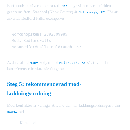
Kart-mods behöver en extra rad.
styr vilken karta världen
Map=
genereras från. Standard (Knox County) är
. För att
Muldraugh, KY
använda Bedford Falls, exempelvis:
WorkshopItems=2392709985

Mods=BedfordFalls

Avsluta alltid
-kedjan med
så att vanilla-
Map=
Muldraugh, KY
kartreferenser fortfarande fungerar.
Steg 5: rekommenderad mod-
laddningsordning
Mod-konflikter är vanliga. Använd den här laddningsordningen i din
-rad:
Mods=
Kart-mods