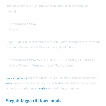
Hitta dessa två rader (de finns som standard men är vanligtvis
tomma):
WorkshopItems=

Lägg till dina ID:n separerade med semikolon. Exempel med tre mods
(Common Sense, Brita's Weapon Pack, ModOptions):
WorkshopItems=2685168362;2900665603;2169435993

säger åt SteamCMD vilka mods som ska laddas ner.
WorkshopItems
säger åt spelet vilka mods som faktiskt ska laddas. Båda måste
Mods
fyllas i, och ordningen i
styr laddningsordningen.
Mods=
Steg 4: lägga till kart-mods