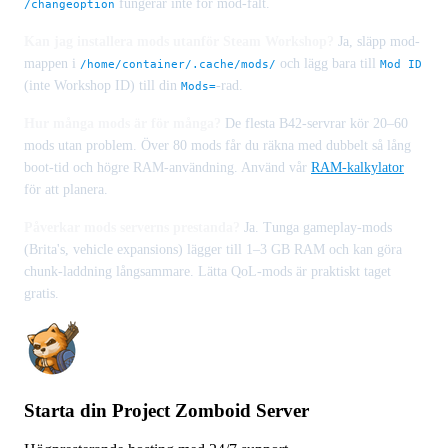
fungerar inte för mod-fält.
/changeoption
Kan jag installera mods utanför Steam Workshop?
Ja, släpp mod-
mappen i
och lägg bara till
/home/container/.cache/mods/
Mod ID
(inte Workshop ID) till din
-rad.
Mods=
Hur många mods är för många?
De flesta B42-servrar kör 20–60
mods utan problem. Över 80 mods får du räkna med dubbelt så lång
boot-tid och högre RAM-användning. Använd vår
RAM-kalkylator
för att planera.
Påverkar mods serverns prestanda?
Ja. Tunga gameplay-mods
(Brita's, vehicle expansions) lägger till 1–3 GB RAM och kan göra
chunk-laddning långsammare. Lätta QoL-mods är praktiskt taget
gratis.
Starta din Project Zomboid Server