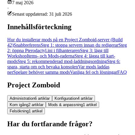
7 maj 2026
·
Senast uppdaterad: 31 juli 2026
Innehållsförteckning
Hur du installerar mods på en Project Zomboid-server (Build
42)
Snabbreferens
Steg 1: stoppa servern innan du redigerar
Steg
2: öppna Pterodactyl.ini i filhanteraren
Steg 3: lägg till
WorkshopItems- och Mods-raderna
Steg 4: lägga till kart-
mods
Steg 5: rekommenderad mod-laddningsordning
Steg 6:
spara, starta om och bevaka konsolen
Var mods laddas
ner
Spelare behöver samma mods
Vanliga fel och lösningar
FAQ
Project Zomboid
Administration
6 artiklar
Konfiguration
4 artiklar
Kom igång
2 artiklar
Mods & anpassning
1 artikel
Felsökning
1 artikel
Har du fortfarande frågor?