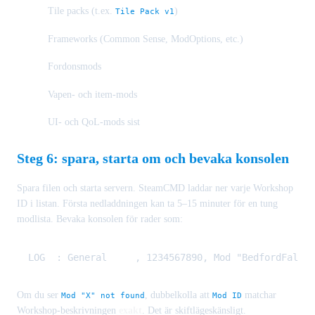
Tile packs (t.ex.
)
Tile Pack v1
Frameworks (Common Sense, ModOptions, etc.)
Fordonsmods
Vapen- och item-mods
UI- och QoL-mods sist
Steg 6: spara, starta om och bevaka konsolen
Spara filen och starta servern. SteamCMD laddar ner varje Workshop
ID i listan. Första nedladdningen kan ta 5–15 minuter för en tung
modlista. Bevaka konsolen för rader som:
Om du ser
, dubbelkolla att
matchar
Mod "X" not found
Mod ID
Workshop-beskrivningen
exakt
. Det är skiftlägeskänsligt.