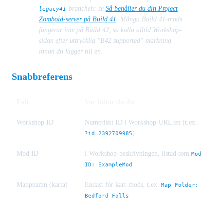
-branchen: se
Så behåller du din Project
legacy41
Zomboid-server på Build 41
. Många Build 41-mods
fungerar inte på Build 42, så kolla alltid Workshop-
sidan efter uttrycklig "B42 supported"-märkning
innan du lägger till en.
Snabbreferens
Fält
Var hittar du det
Workshop ID
Numeriskt ID i Workshop-URL:en (t.ex.
)
?id=2392709985
Mod ID
I Workshop-beskrivningen, listad som
Mod
ID: ExampleMod
Mappnamn (karta)
Endast för kart-mods, t.ex.
Map Folder:
Bedford Falls