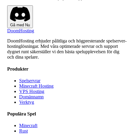
Gå med Nu
Doom
Hosting
DoomHosting erbjuder pålitliga och högpresterande spelserver-
hostinglösningar. Med våra optimerade servrar och support
dygnet runt säkerställer vi den bästa spelupplevelsen för dig
och dina spelare.
Produkter
Spelservrar
Minecraft Hosting
VPS Hosting
Domännamn
Verktyg
Populära Spel
Minecraft
Rust