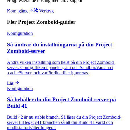
Högpresterande hosting med 24/7 support
Kom igång
Verktyg
Fler Project Zomboid-guider
Konfiguration
Så ändrar du inställningarna på din Project
Zomboid-server
Ändra vilken inställning som helst på din Project Zomboid-
server: Config-fliken i panelen, .ini och SandboxVars.lua i
.cache/Server, och varför dina filer ignoreras.
Läs
Konfiguration
Så behåller du din Project Zomboid-server på
Build 41
Build 42 är nu stable branch. Så låser du din Project Zomboid-
server till legacy41-branchen så att din Build 41-värld och
modlista fortsätter fungera.