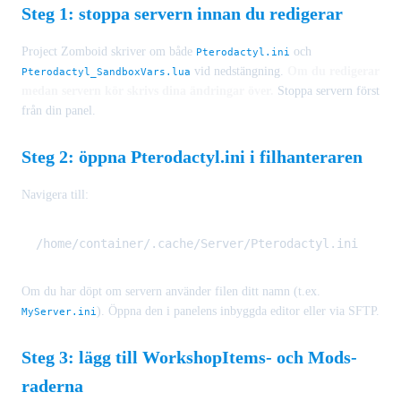
Steg 1: stoppa servern innan du redigerar
Project Zomboid skriver om både
och
Pterodactyl.ini
vid nedstängning.
Om du redigerar
Pterodactyl_SandboxVars.lua
medan servern kör skrivs dina ändringar över.
Stoppa servern först
från din panel.
Steg 2: öppna Pterodactyl.ini i filhanteraren
Navigera till:
Om du har döpt om servern använder filen ditt namn (t.ex.
). Öppna den i panelens inbyggda editor eller via SFTP.
MyServer.ini
Steg 3: lägg till WorkshopItems- och Mods-
raderna