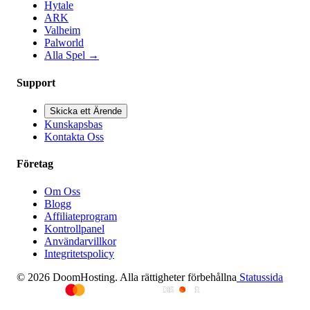
Hytale
ARK
Valheim
Palworld
Alla Spel
→
Support
Skicka ett Ärende
Kunskapsbas
Kontakta Oss
Företag
Om Oss
Blogg
Affiliateprogram
Kontrollpanel
Användarvillkor
Integritetspolicy
© 2026 DoomHosting. Alla rättigheter förbehållna
Statussida