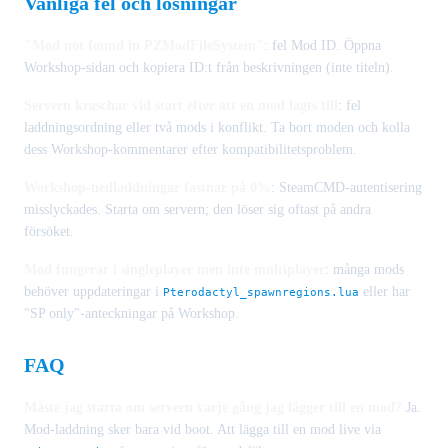
Vanliga fel och lösningar
"Mod not found in PZModFileSystem"
: fel Mod ID. Öppna
Workshop-sidan och kopiera ID:t från beskrivningen (inte titeln).
Servern kraschar vid start efter att en mod lagts till
: fel
laddningsordning eller två mods i konflikt. Ta bort moden och kolla
dess Workshop-kommentarer efter kompatibilitetsproblem.
Workshop-nedladdningar fastnar på 0%
: SteamCMD-autentisering
misslyckades. Starta om servern; den löser sig oftast på andra
försöket.
Mod fungerar i singleplayer men inte multiplayer
: många mods
behöver uppdateringar i
eller har
Pterodactyl_spawnregions.lua
"SP only"-anteckningar på Workshop.
FAQ
Måste jag starta om servern varje gång jag lägger till en mod?
Ja.
Mod-laddning sker bara vid boot. Att lägga till en mod live via