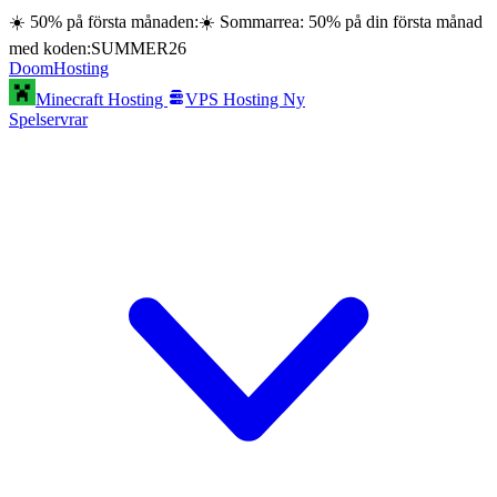
☀️ 50% på första månaden:
☀️ Sommarrea: 50% på din första månad
med koden:
SUMMER26
Doom
Hosting
Minecraft Hosting
VPS Hosting
Ny
Spelservrar