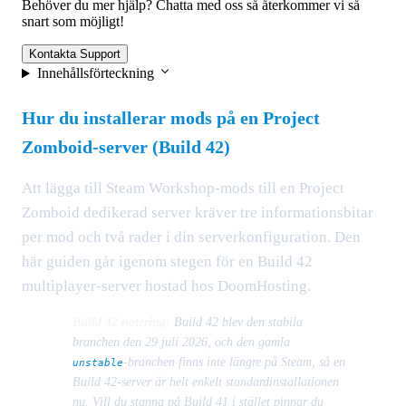
Behöver du mer hjälp? Chatta med oss så återkommer vi så
snart som möjligt!
Kontakta Support
Innehållsförteckning
Hur du installerar mods på en Project
Zomboid-server (Build 42)
Att lägga till Steam Workshop-mods till en Project
Zomboid dedikerad server kräver tre informationsbitar
per mod och två rader i din serverkonfiguration. Den
här guiden går igenom stegen för en Build 42
multiplayer-server hostad hos DoomHosting.
Build 42 notering:
Build 42 blev den stabila
branchen den 29 juli 2026, och den gamla
-branchen finns inte längre på Steam, så en
unstable
Build 42-server är helt enkelt standardinstallationen
nu. Vill du stanna på Build 41 i stället pinnar du