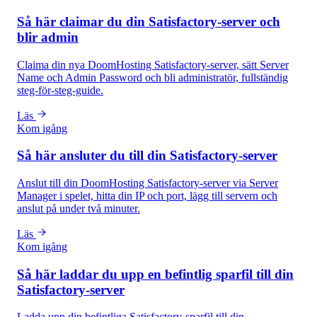
Så här claimar du din Satisfactory-server och
blir admin
Claima din nya DoomHosting Satisfactory-server, sätt Server
Name och Admin Password och bli administratör, fullständig
steg-för-steg-guide.
Läs
Kom igång
Så här ansluter du till din Satisfactory-server
Anslut till din DoomHosting Satisfactory-server via Server
Manager i spelet, hitta din IP och port, lägg till servern och
anslut på under två minuter.
Läs
Kom igång
Så här laddar du upp en befintlig sparfil till din
Satisfactory-server
Ladda upp din befintliga Satisfactory-sparfil till din