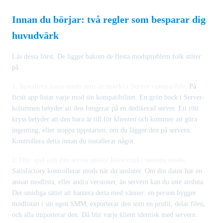
Innan du börjar: två regler som besparar dig
huvudvärk
Läs dessa först. De ligger bakom de flesta modsproblem folk stöter
på.
1. Installera bara mods som är märkta Server compatible.
På
ficsit.app listar varje mod sin kompatibilitet. En grön bock i Server-
kolumnen betyder att den fungerar på en dedikerad server. Ett rött
kryss betyder att den bara är till för klienten och kommer att göra
ingenting, eller stoppa uppstarten, om du lägger den på servern.
Kontrollera detta innan du installerar något.
2. Ditt spel och din server måste köra exakt samma mods.
Satisfactory kontrollerar mods när du ansluter. Om din dator har en
annan modlista, eller andra versioner, än servern kan du inte ansluta.
Det smidiga sättet att hantera detta med vänner: en person bygger
modlistan i sin egen SMM, exporterar den som en profil, delar filen,
och alla importerar den. Då blir varje klient identisk med servern.