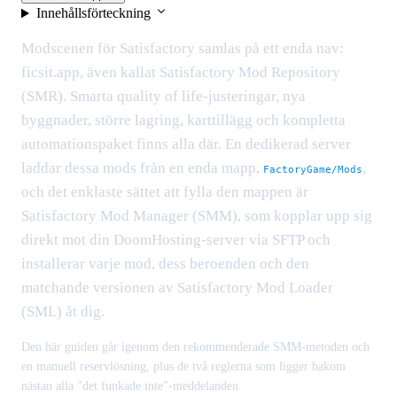
Innehållsförteckning
Modscenen för Satisfactory samlas på ett enda nav:
ficsit.app, även kallat Satisfactory Mod Repository
(SMR). Smarta quality of life-justeringar, nya
byggnader, större lagring, karttillägg och kompletta
automationspaket finns alla där. En dedikerad server
laddar dessa mods från en enda mapp,
,
FactoryGame/Mods
och det enklaste sättet att fylla den mappen är
Satisfactory Mod Manager (SMM), som kopplar upp sig
direkt mot din DoomHosting-server via SFTP och
installerar varje mod, dess beroenden och den
matchande versionen av Satisfactory Mod Loader
(SML) åt dig.
Den här guiden går igenom den rekommenderade SMM-metoden och
en manuell reservlösning, plus de två reglerna som ligger bakom
nästan alla "det funkade inte"-meddelanden.