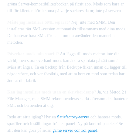
gröna Server-kompatibilitetsbocken på ficsit.app. Mods som bara är
till för klienten hör hemma på varje spelares dator, inte på servern.
Måste jag installera SML separat?
Nej, inte med SMM. Den
installerar rätt SML-version automatiskt tillsammans med dina mods.
Du hanterar bara SML för hand om du använder den manuella
metoden.
Påverkar mods min sparfil?
Att lägga till mods raderar inte din
värld, men stora overhaul-mods kan ändra spardata på sätt som är
svåra att ångra. Ta en backup från Backups-fliken innan du lägger till
något större, och var försiktig med att ta bort en mod som redan har
ändrat din fabrik.
Kan jag installera mods utan en skrivbordsapp?
Ja, via Metod 2 i
File Manager, men SMM rekommenderas starkt eftersom den hanterar
SML och beroenden åt dig.
Redo att sätta igång? Hyr en
Satisfactory-server
och hantera mods,
sparfiler och inställningar från en panel. Ny på kontrollpanelen? Se
allt den kan göra på sidan
game server control panel
.