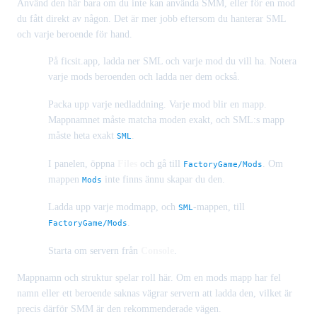
Använd den här bara om du inte kan använda SMM, eller för en mod
du fått direkt av någon. Det är mer jobb eftersom du hanterar SML
och varje beroende för hand.
På ficsit.app, ladda ner SML och varje mod du vill ha. Notera
varje mods beroenden och ladda ner dem också.
Packa upp varje nedladdning. Varje mod blir en mapp.
Mappnamnet måste matcha moden exakt, och SML:s mapp
måste heta exakt
.
SML
I panelen, öppna
Files
och gå till
. Om
FactoryGame/Mods
mappen
inte finns ännu skapar du den.
Mods
Ladda upp varje modmapp, och
-mappen, till
SML
.
FactoryGame/Mods
Starta om servern från
Console
.
Mappnamn och struktur spelar roll här. Om en mods mapp har fel
namn eller ett beroende saknas vägrar servern att ladda den, vilket är
precis därför SMM är den rekommenderade vägen.