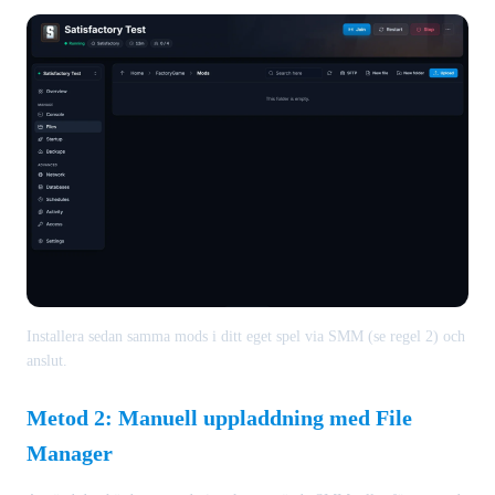
Installera sedan samma mods i ditt eget spel via SMM (se regel 2) och
anslut.
Metod 2: Manuell uppladdning med File
Manager