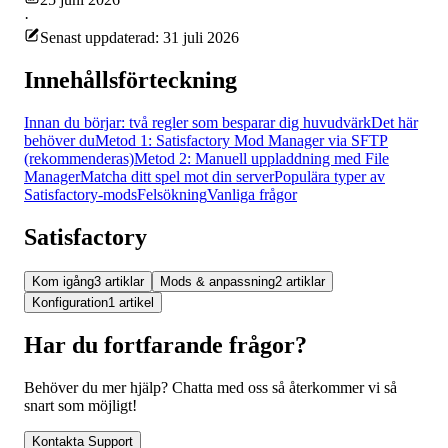
·
Senast uppdaterad: 31 juli 2026
Innehållsförteckning
Innan du börjar: två regler som besparar dig huvudvärk
Det här
behöver du
Metod 1: Satisfactory Mod Manager via SFTP
(rekommenderas)
Metod 2: Manuell uppladdning med File
Manager
Matcha ditt spel mot din server
Populära typer av
Satisfactory-mods
Felsökning
Vanliga frågor
Satisfactory
Kom igång
3 artiklar
Mods & anpassning
2 artiklar
Konfiguration
1 artikel
Har du fortfarande frågor?
Behöver du mer hjälp? Chatta med oss så återkommer vi så
snart som möjligt!
Kontakta Support