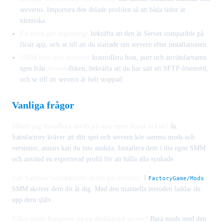
serverns. Importera den delade profilen så att båda sidor är
identiska.
En mod gör ingenting:
bekräfta att den är Server compatible på
ficsit.app, och se till att du startade om servern efter installationen.
SMM kan inte ansluta:
kontrollera host, port och användarnamn
igen från
Access
-fliken, bekräfta att du har satt ett SFTP-lösenord,
och se till att servern är helt stoppad.
Vanliga frågor
Måste jag installera mods på min egen dator också?
Ja.
Satisfactory kräver att ditt spel och servern kör samma mods och
versioner, annars kan du inte ansluta. Installera dem i din egen SMM
och använd en exporterad profil för att hålla alla synkade.
Var hamnar Satisfactory-mods på servern?
I
.
FactoryGame/Mods
SMM skriver dem dit åt dig. Med den manuella metoden laddar du
upp dem själv.
Vilka mods fungerar på en dedikerad server?
Bara mods med den