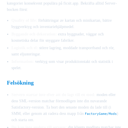
kategorier konsekvent populära på ficsit.app. Bekräfta alltid Server-
bocken först:
Quality of life:
förbättringar av kartan och minikartan, bättre
byggverktyg och inventariehjälpmedel.
Byggande och dekoration:
extra byggnader, väggar och
kosmetiska delar för snyggare fabriker.
Logistik och el:
större lagring, moddade transportband och rör,
samt eljusteringar.
Information:
verktyg som visar produktionstakt och statistik i
spelet.
Felsökning
Servern startar inte efter att du lagt till en mod:
moden eller
dess SML-version matchar förmodligen inte din nuvarande
Satisfactory-version. Ta bort den senaste moden du lade till (i
SMM, eller genom att radera dess mapp från
)
FactoryGame/Mods
och starta om.
Du kan inte ansluta till servern:
din klients modlista matchar inte