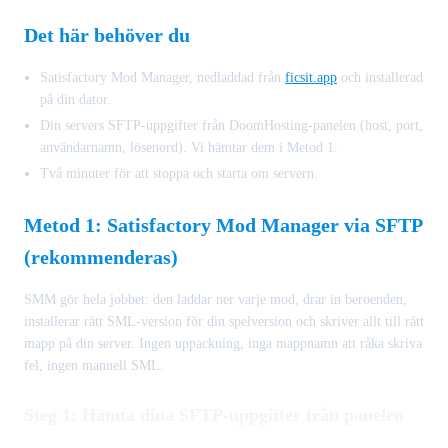
Det här behöver du
Satisfactory Mod Manager, nedladdad från
ficsit.app
och installerad
på din dator.
Din servers SFTP-uppgifter från DoomHosting-panelen (host, port,
användarnamn, lösenord). Vi hämtar dem i Metod 1.
Två minuter för att stoppa och starta om servern.
Metod 1: Satisfactory Mod Manager via SFTP
(rekommenderas)
SMM gör hela jobbet: den laddar ner varje mod, drar in beroenden,
installerar rätt SML-version för din spelversion och skriver allt till rätt
mapp på din server. Ingen uppackning, inga mappnamn att råka skriva
fel, ingen manuell SML.
Steg 1: Hämta dina SFTP-uppgifter från panelen