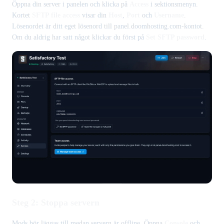
Öppna din server i panelen och klicka på
Access
i sektionsmenyn.
Kortet
SFTP file access
visar din
Host
,
Port
och
Username
.
Lösenordet är ditt eget lösenord till panel.doomhosting.com-kontot.
Om du aldrig har satt något klickar du först på
Set SFTP password
.
Steg 2: Stoppa servern
Mods bör läggas till medan servern är offline. Öppna
Console
och