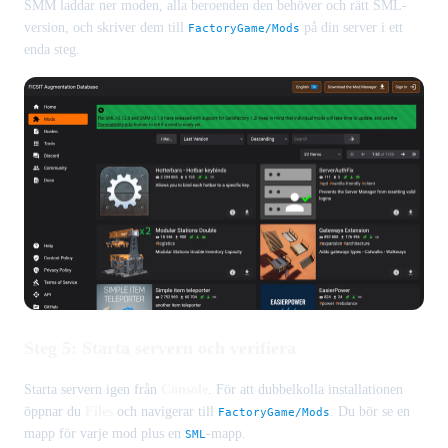
SMM laddar ner moden, alla beroenden den behöver och rätt SML-
version, och skriver dem till
på din server i ett
FactoryGame/Mods
enda steg.
Steg 5: Starta servern och verifiera
Starta servern igen från
Console
. För att dubbelkolla installationen
öppnar du
Files
och navigerar till
. Du bör se en
FactoryGame/Mods
mapp för varje mod plus en
-mapp.
SML