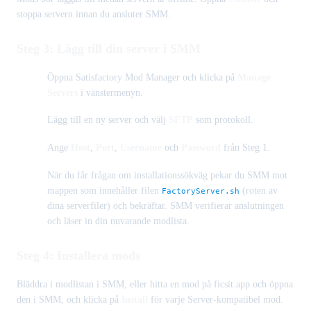
stoppa servern innan du ansluter SMM.
Steg 3: Lägg till din server i SMM
Öppna Satisfactory Mod Manager och klicka på
Manage
Servers
i vänstermenyn.
Lägg till en ny server och välj
SFTP
som protokoll.
Ange
Host
,
Port
,
Username
och
Password
från Steg 1.
När du får frågan om installationssökväg pekar du SMM mot
mappen som innehåller filen
(roten av
FactoryServer.sh
dina serverfiler) och bekräftar. SMM verifierar anslutningen
och läser in din nuvarande modlista.
Steg 4: Installera mods
Bläddra i modlistan i SMM, eller hitta en mod på ficsit.app och öppna
den i SMM, och klicka på
Install
för varje Server-kompatibel mod.