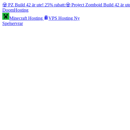
🧟 PZ Build 42 är ute! 25% rabatt:
🧟 Project Zomboid Build 42 är ut
Doom
Hosting
Minecraft Hosting
VPS Hosting
Ny
Spelservrar