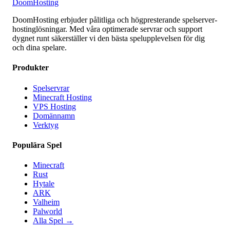
Doom
Hosting
DoomHosting erbjuder pålitliga och högpresterande spelserver-
hostinglösningar. Med våra optimerade servrar och support
dygnet runt säkerställer vi den bästa spelupplevelsen för dig
och dina spelare.
Produkter
Spelservrar
Minecraft Hosting
VPS Hosting
Domännamn
Verktyg
Populära Spel
Minecraft
Rust
Hytale
ARK
Valheim
Palworld
Alla Spel
→