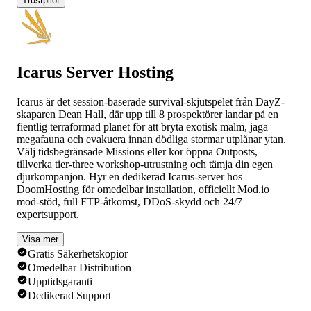
Trustpilot
Icarus Server Hosting
Icarus är det session-baserade survival-skjutspelet från DayZ-
skaparen Dean Hall, där upp till 8 prospektörer landar på en
fientlig terraformad planet för att bryta exotisk malm, jaga
megafauna och evakuera innan dödliga stormar utplånar ytan.
Välj tidsbegränsade Missions eller kör öppna Outposts,
tillverka tier-three workshop-utrustning och tämja din egen
djurkompanjon. Hyr en dedikerad Icarus-server hos
DoomHosting för omedelbar installation, officiellt Mod.io
mod-stöd, full FTP-åtkomst, DDoS-skydd och 24/7
expertsupport.
Visa mer
Gratis Säkerhetskopior
Omedelbar Distribution
Upptidsgaranti
Dedikerad Support