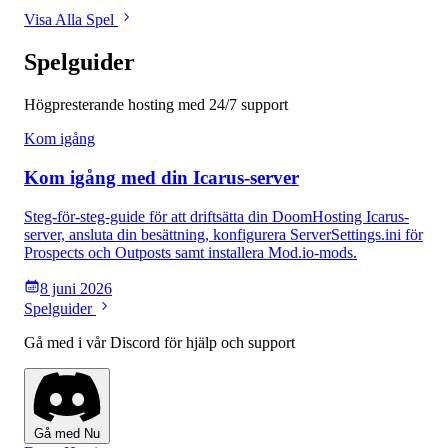
Visa Alla Spel
Spelguider
Högpresterande hosting med 24/7 support
Kom igång
Kom igång med din Icarus-server
Steg-för-steg-guide för att driftsätta din DoomHosting Icarus-
server, ansluta din besättning, konfigurera ServerSettings.ini för
Prospects och Outposts samt installera Mod.io-mods.
8 juni 2026
Spelguider
Gå med i vår Discord för hjälp och support
Gå med Nu