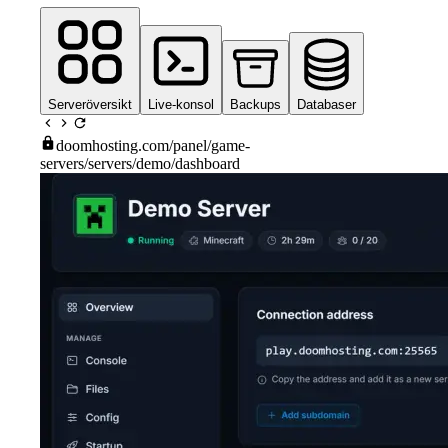
Serveröversikt
Live-konsol
Backups
Databaser
doomhosting.com
/panel/game-
servers/servers/demo/dashboard