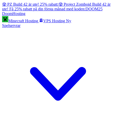
🧟 PZ Build 42 är ute! 25% rabatt:
🧟 Project Zomboid Build 42 är
ute! Få 25% rabatt på din första månad med koden:
DOOM25
Doom
Hosting
Minecraft Hosting
VPS Hosting
Ny
Spelservrar