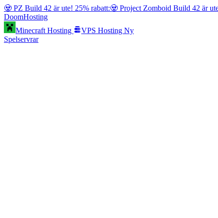
🧟 PZ Build 42 är ute! 25% rabatt:
🧟 Project Zomboid Build 42 är ut
Doom
Hosting
Minecraft Hosting
VPS Hosting
Ny
Spelservrar