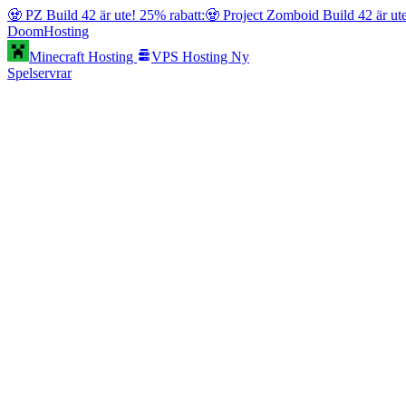
🧟 PZ Build 42 är ute! 25% rabatt:
🧟 Project Zomboid Build 42 är ut
Doom
Hosting
Minecraft Hosting
VPS Hosting
Ny
Spelservrar