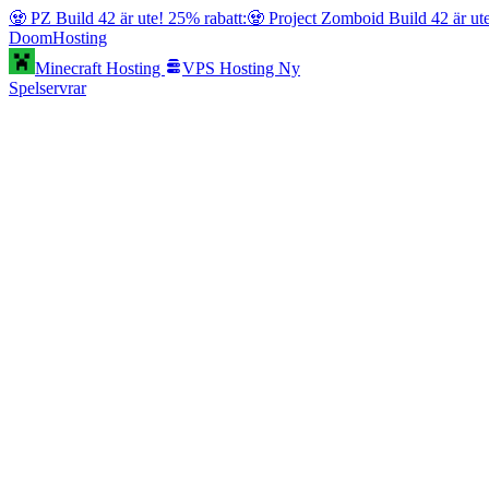
🧟 PZ Build 42 är ute! 25% rabatt:
🧟 Project Zomboid Build 42 är ut
Doom
Hosting
Minecraft Hosting
VPS Hosting
Ny
Spelservrar