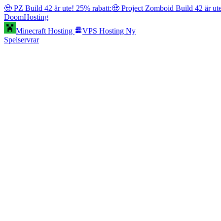
🧟 PZ Build 42 är ute! 25% rabatt:
🧟 Project Zomboid Build 42 är ut
Doom
Hosting
Minecraft Hosting
VPS Hosting
Ny
Spelservrar