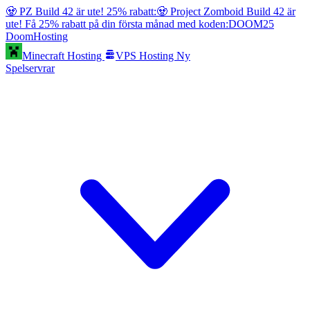
🧟 PZ Build 42 är ute! 25% rabatt:
🧟 Project Zomboid Build 42 är
ute! Få 25% rabatt på din första månad med koden:
DOOM25
Doom
Hosting
Minecraft Hosting
VPS Hosting
Ny
Spelservrar