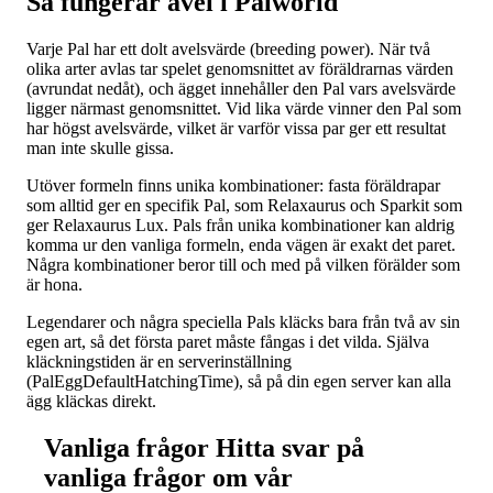
Så fungerar avel i Palworld
Varje Pal har ett dolt avelsvärde (breeding power). När två
olika arter avlas tar spelet genomsnittet av föräldrarnas värden
(avrundat nedåt), och ägget innehåller den Pal vars avelsvärde
ligger närmast genomsnittet. Vid lika värde vinner den Pal som
har högst avelsvärde, vilket är varför vissa par ger ett resultat
man inte skulle gissa.
Utöver formeln finns unika kombinationer: fasta föräldrapar
som alltid ger en specifik Pal, som Relaxaurus och Sparkit som
ger Relaxaurus Lux. Pals från unika kombinationer kan aldrig
komma ur den vanliga formeln, enda vägen är exakt det paret.
Några kombinationer beror till och med på vilken förälder som
är hona.
Legendarer och några speciella Pals kläcks bara från två av sin
egen art, så det första paret måste fångas i det vilda. Själva
kläckningstiden är en serverinställning
(PalEggDefaultHatchingTime), så på din egen server kan alla
ägg kläckas direkt.
Vanliga frågor
Hitta svar på
vanliga frågor om vår