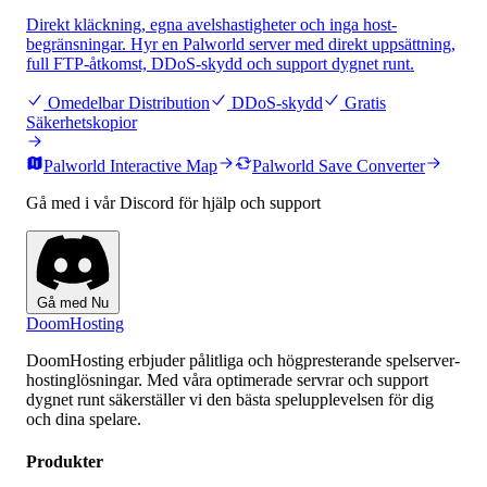
Direkt kläckning, egna avelshastigheter och inga host-
begränsningar. Hyr en Palworld server med direkt uppsättning,
full FTP-åtkomst, DDoS-skydd och support dygnet runt.
Omedelbar Distribution
DDoS-skydd
Gratis
Säkerhetskopior
Palworld Interactive Map
Palworld Save Converter
Gå med i vår Discord för hjälp och support
Gå med Nu
Doom
Hosting
DoomHosting erbjuder pålitliga och högpresterande spelserver-
hostinglösningar. Med våra optimerade servrar och support
dygnet runt säkerställer vi den bästa spelupplevelsen för dig
och dina spelare.
Produkter