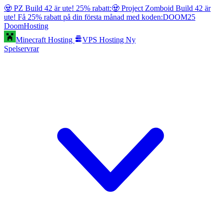
🧟 PZ Build 42 är ute! 25% rabatt:
🧟 Project Zomboid Build 42 är
ute! Få 25% rabatt på din första månad med koden:
DOOM25
Doom
Hosting
Minecraft Hosting
VPS Hosting
Ny
Spelservrar