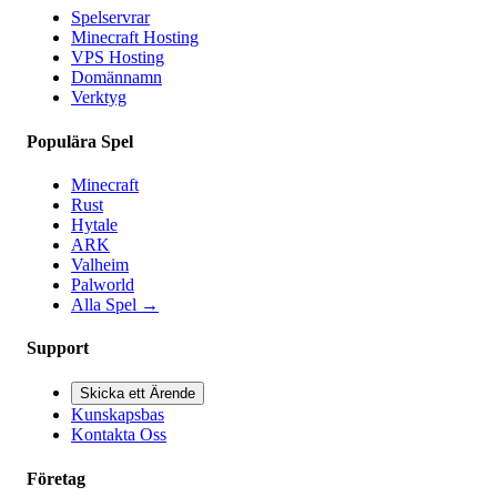
Spelservrar
Minecraft Hosting
VPS Hosting
Domännamn
Verktyg
Populära Spel
Minecraft
Rust
Hytale
ARK
Valheim
Palworld
Alla Spel
→
Support
Skicka ett Ärende
Kunskapsbas
Kontakta Oss
Företag