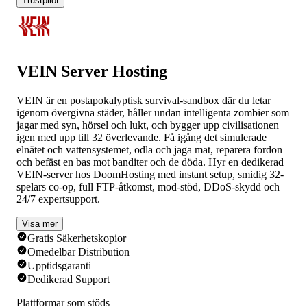
Trustpilot
VEIN Server Hosting
VEIN är en postapokalyptisk survival-sandbox där du letar
igenom övergivna städer, håller undan intelligenta zombier som
jagar med syn, hörsel och lukt, och bygger upp civilisationen
igen med upp till 32 överlevande. Få igång det simulerade
elnätet och vattensystemet, odla och jaga mat, reparera fordon
och befäst en bas mot banditer och de döda. Hyr en dedikerad
VEIN-server hos DoomHosting med instant setup, smidig 32-
spelars co-op, full FTP-åtkomst, mod-stöd, DDoS-skydd och
24/7 expertsupport.
Visa mer
Gratis Säkerhetskopior
Omedelbar Distribution
Upptidsgaranti
Dedikerad Support
Plattformar som stöds