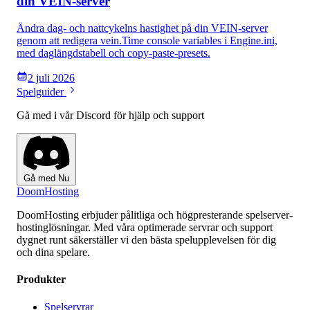
din VEIN-server
Ändra dag- och nattcykelns hastighet på din VEIN-server
genom att redigera vein.Time console variables i Engine.ini,
med daglängdstabell och copy-paste-presets.
2 juli 2026
Spelguider
Gå med i vår Discord för hjälp och support
Gå med Nu
Doom
Hosting
DoomHosting erbjuder pålitliga och högpresterande spelserver-
hostinglösningar. Med våra optimerade servrar och support
dygnet runt säkerställer vi den bästa spelupplevelsen för dig
och dina spelare.
Produkter
Spelservrar