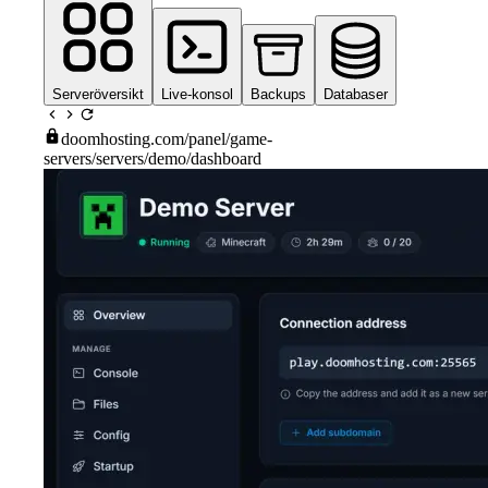
Serveröversikt
Live-konsol
Backups
Databaser
doomhosting.com
/panel/game-
servers/servers/demo/dashboard