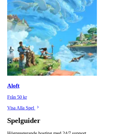
Aloft
Från 50 kr
Visa Alla Spel
Spelguider
Högpresterande hosting med 24/7 support