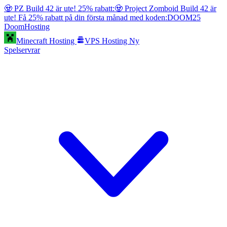
🧟 PZ Build 42 är ute! 25% rabatt:
🧟 Project Zomboid Build 42 är
ute! Få 25% rabatt på din första månad med koden:
DOOM25
Doom
Hosting
Minecraft Hosting
VPS Hosting
Ny
Spelservrar