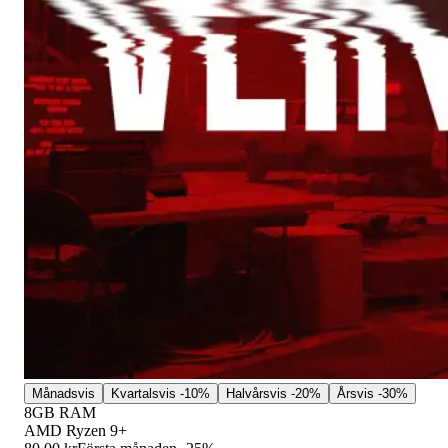
Månadsvis
Kvartalsvis
-10%
Halvårsvis
-20%
Årsvis
-30%
8GB RAM
AMD Ryzen 9+