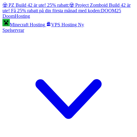
🧟 PZ Build 42 är ute! 25% rabatt:
🧟 Project Zomboid Build 42 är
ute! Få 25% rabatt på din första månad med koden:
DOOM25
Doom
Hosting
Minecraft Hosting
VPS Hosting
Ny
Spelservrar