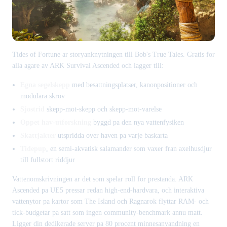
Tides of Fortune ar storyanknytningen till Bob's True Tales. Gratis for
alla agare av ARK Survival Ascended och lagger till:
Egna segelskepp
med besattningsplatser, kanonpositioner och
modulara skrov
Sjostrid
skepp-mot-skepp och skepp-mot-varelse
Oppet hav-utforskning
byggd pa den nya vattenfysiken
Skattjakter
utspridda over haven pa varje baskarta
Tidepup
, en semi-akvatisk salamander som vaxer fran axelhusdjur
till fullstort riddjur
Vattenomskrivningen ar det som spelar roll for prestanda. ARK
Ascended pa UE5 pressar redan high-end-hardvara, och interaktiva
vattenytor pa kartor som The Island och Ragnarok flyttar RAM- och
tick-budgetar pa satt som ingen community-benchmark annu matt.
Ligger din dedikerade server pa 80 procent minnesanvandning en