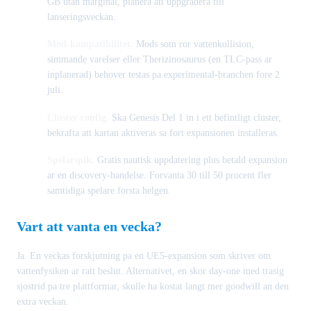
GB utan marginal, planera att uppgradera till
lanseringsveckan.
Mod-kompatibilitet.
Mods som ror vattenkollision,
simmande varelser eller Therizinosaurus (en TLC-pass ar
inplanerad) behover testas pa experimental-branchen fore 2
juli.
Cluster-config.
Ska Genesis Del 1 in i ett befintligt cluster,
bekrafta att kartan aktiveras sa fort expansionen installeras.
Spelarspik.
Gratis nautisk uppdatering plus betald expansion
ar en discovery-handelse. Forvanta 30 till 50 procent fler
samtidiga spelare forsta helgen.
Vart att vanta en vecka?
Ja. En veckas forskjutning pa en UE5-expansion som skriver om
vattenfysiken ar ratt beslut. Alternativet, en skor day-one med trasig
sjostrid pa tre plattformar, skulle ha kostat langt mer goodwill an den
extra veckan.