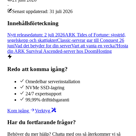
·
Senast uppdaterad: 31 juli 2026
Innehållsförteckning
Nytt releasedatum: 2 juli 2026
ARK Tides of Fortune: sjostrid,
segelskepp och skattjakter
Classic-servrar gar till Conquest 26
juni
Vad det betyder for din server
Vart att vanta en vecka?
Hosta
din ARK Survival Ascended-server hos DoomHosting
Redo att komma igång?
Omedelbar serverinstallation
NVMe SSD-lagring
24/7 expertsupport
99,99% drifttidsgaranti
Kom igång
Verktyg
Har du fortfarande frågor?
Behöver du mer hjälp? Chatta med oss så återkommer vi så