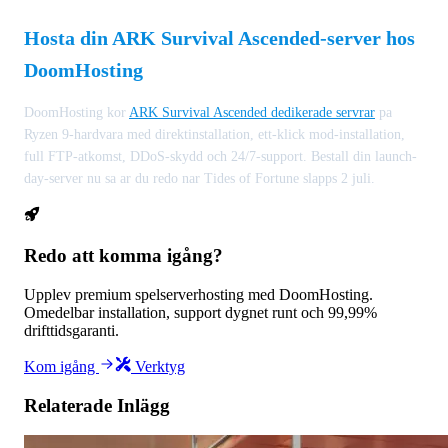
Hosta din ARK Survival Ascended-server hos
DoomHosting
DoomHosting kor
ARK Survival Ascended dedikerade servrar
pa
Ryzen 9-hardvara med direktinstallation, ett-klick mod-installation,
full FTP-atkomst, DDoS-skydd och 24/7-support. Bestall din launch-
day-server nu sa ar du redo nar Tides of Fortune slapps 2 juli.
Redo att komma igång?
Upplev premium spelserverhosting med DoomHosting.
Omedelbar installation, support dygnet runt och 99,99%
drifttidsgaranti.
Kom igång
Verktyg
Relaterade Inlägg