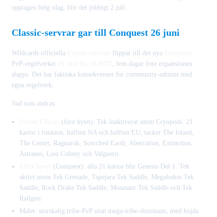
upptagen helg idag, blir det jobbigt 2 juli.
Classic-servrar gar till Conquest 26 juni
Wildcards officiella
Classic-servrar
flippar till det nya
Conquest
PvP-regelverket
26 juni kl. 16 PDT
, fem dagar fore expansionen
slapps. Det har faktiska konsekvenser for community-admins med
egna regelverk.
Vad som andras:
Under Classic
(fore bytet): Tek inaktiverat utom Cryopods. 21
kartor i rotation, halften NA och halften EU, tacker The Island,
The Center, Ragnarok, Scorched Earth, Aberration, Extinction,
Astraeos, Lost Colony och Valguero.
Efter bytet
(Conquest): alla 21 kartor blir Genesis Del 1. Tek
aktivt utom Tek Grenade, Tapejara Tek Saddle, Megalodon Tek
Saddle, Rock Drake Tek Saddle, Mosasaur Tek Saddle och Tek
Railgun.
Malet: storskalig tribe-PvP utan mega-tribe-dominans, med hojda