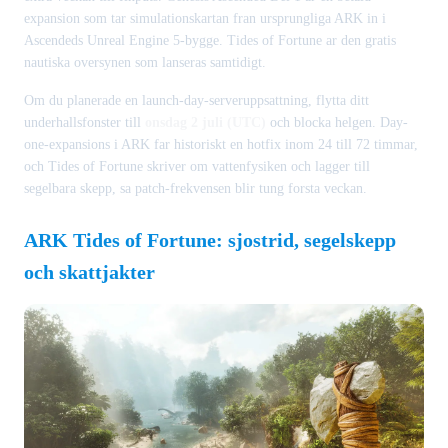
expansion som tar simulationskartan fran ursprungliga ARK in i
Ascendeds Unreal Engine 5-bygge. Tides of Fortune ar den gratis
nautiska oversynen som lanseras samtidigt.
Om du planerade en launch-day-serveruppsattning, flytta ditt
underhallsfonster till
onsdag 2 juli (UTC)
och blocka helgen. Day-
one-expansions i ARK far historiskt en hotfix inom 24 till 72 timmar,
och Tides of Fortune skriver om vattenfysiken och lagger till
segelbara skepp, sa patch-frekvensen blir tung forsta veckan.
ARK Tides of Fortune: sjostrid, segelskepp
och skattjakter