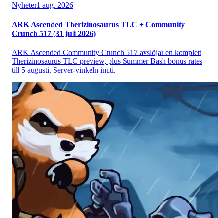
Nyheter
1 aug. 2026
ARK Ascended Therizinosaurus TLC + Community
Crunch 517 (31 juli 2026)
ARK Ascended Community Crunch 517 avslöjar en komplett
Therizinosaurus TLC preview, plus Summer Bash bonus rates
till 5 augusti. Server-vinkeln inuti.