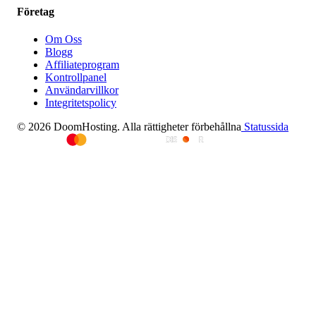
Företag
Om Oss
Blogg
Affiliateprogram
Kontrollpanel
Användarvillkor
Integritetspolicy
© 2026 DoomHosting. Alla rättigheter förbehållna
Statussida