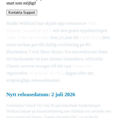
snart som möjligt!
Kontakta Support
Studio Wildcard har skjutit upp releasen av
ARK
Genesis Ascended Del 1
och den gratis uppdateringen
ARK Tides of Fortune
fran 25 juni till
2 juli 2026
. Den
extra veckan gar till slutlig certifiering pa PC,
PlayStation 5 och Xbox Series. For serverdrivare finns
det fortfarande ett hart datum i kalendern: officiella
Classic-servrar overgar till det nya
Conquest
-
regelverket
26 juni kl. 16 PDT
, dagen efter det
ursprungliga releasedatumet.
Nytt releasedatum: 2 juli 2026
Community Crunch 512 fran 20 juni bekraftade forskjutningen.
Wildcard pekade pa konsolcertifiering som flaskhals och anvander den
extra veckan till finputs. Genesis Ascended Del 1 ar en betald