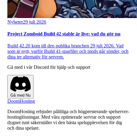
Nyheter
29 juli 2026
Project Zomboid Build 42 stable är live: vad du gör nu
Build 42.20 kom till den publika branchen 29 juli 2026. Vad
som är nytt, varför Build 41-sparfiler och mods går sönder, och
dina tre alternativ för servern.
Gå med i vår Discord för hjälp och support
Gå med Nu
Doom
Hosting
DoomHosting erbjuder pålitliga och högpresterande spelserver-
hostinglösningar. Med våra optimerade servrar och support
dygnet runt säkerställer vi den bästa spelupplevelsen för dig
och dina spelare.