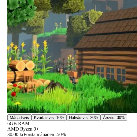
Månadsvis
Kvartalsvis
-10%
Halvårsvis
-20%
Årsvis
-30%
6GB RAM
AMD Ryzen 9+
30.00 kr
Första månaden -50%