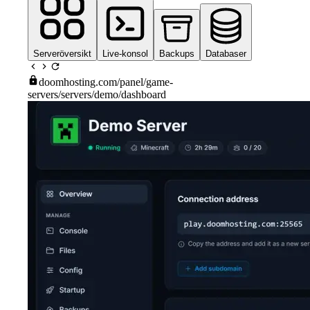
Serveröversikt
Live-konsol
Backups
Databaser
doomhosting.com
/panel/game-
servers/servers/demo/dashboard