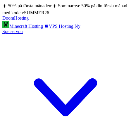
☀️ 50% på första månaden:
☀️ Sommarrea: 50% på din första månad
med koden:
SUMMER26
Doom
Hosting
Minecraft Hosting
VPS Hosting
Ny
Spelservrar