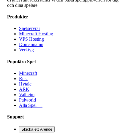
och dina spelare.
Produkter
Spelservrar
Minecraft Hosting
VPS Hosting
Domännamn
Verktyg
Populära Spel
Minecraft
Rust
Hytale
ARK
Valheim
Palworld
Alla Spel
→
Support
Skicka ett Ärende