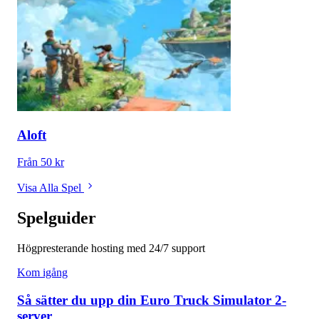
Aloft
Från 50 kr
Visa Alla Spel
Spelguider
Högpresterande hosting med 24/7 support
Kom igång
Så sätter du upp din Euro Truck Simulator 2-
server