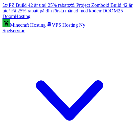
🧟 PZ Build 42 är ute! 25% rabatt:
🧟 Project Zomboid Build 42 är
ute! Få 25% rabatt på din första månad med koden:
DOOM25
Doom
Hosting
Minecraft Hosting
VPS Hosting
Ny
Spelservrar