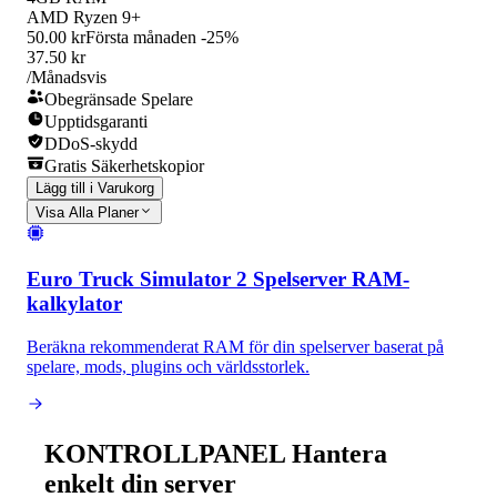
AMD Ryzen 9+
50.00 kr
Första månaden -25%
37.50 kr
/Månadsvis
Obegränsade Spelare
Upptidsgaranti
DDoS-skydd
Gratis Säkerhetskopior
Lägg till i Varukorg
Visa Alla Planer
Euro Truck Simulator 2 Spelserver RAM-
kalkylator
Beräkna rekommenderat RAM för din spelserver baserat på
spelare, mods, plugins och världsstorlek.
KONTROLLPANEL
Hantera
enkelt din server