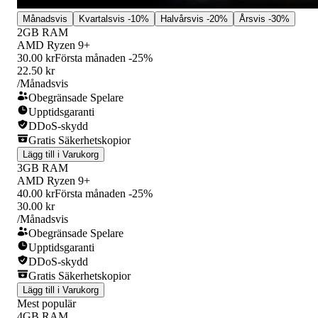
Månadsvis
Kvartalsvis
-10%
Halvårsvis
-20%
Årsvis
-30%
2GB RAM
AMD Ryzen 9+
30.00 kr
Första månaden -25%
22.50 kr
/Månadsvis
Obegränsade Spelare
Upptidsgaranti
DDoS-skydd
Gratis Säkerhetskopior
Lägg till i Varukorg
3GB RAM
AMD Ryzen 9+
40.00 kr
Första månaden -25%
30.00 kr
/Månadsvis
Obegränsade Spelare
Upptidsgaranti
DDoS-skydd
Gratis Säkerhetskopior
Lägg till i Varukorg
Mest populär
4GB RAM