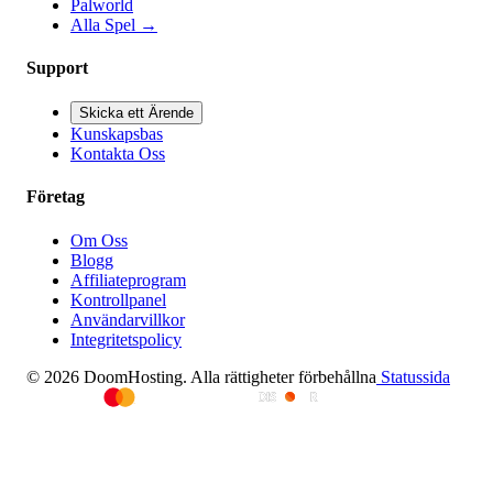
Palworld
Alla Spel
→
Support
Skicka ett Ärende
Kunskapsbas
Kontakta Oss
Företag
Om Oss
Blogg
Affiliateprogram
Kontrollpanel
Användarvillkor
Integritetspolicy
© 2026 DoomHosting. Alla rättigheter förbehållna
Statussida