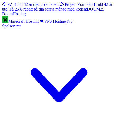
🧟 PZ Build 42 är ute! 25% rabatt:
🧟 Project Zomboid Build 42 är
ute! Få 25% rabatt på din första månad med koden:
DOOM25
Doom
Hosting
Minecraft Hosting
VPS Hosting
Ny
Spelservrar