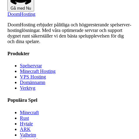
Gå med Nu
Doom
Hosting
DoomHosting erbjuder pålitliga och högpresterande spelserver-
hostinglösningar. Med våra optimerade servrar och support
dygnet runt säkerställer vi den bästa spelupplevelsen för dig
och dina spelare.
Produkter
Spelservrar
Minecraft Hosting
VPS Hosting
Domännamn
Verktyg
Populära Spel
Minecraft
Rust
Hytale
ARK
Valheim