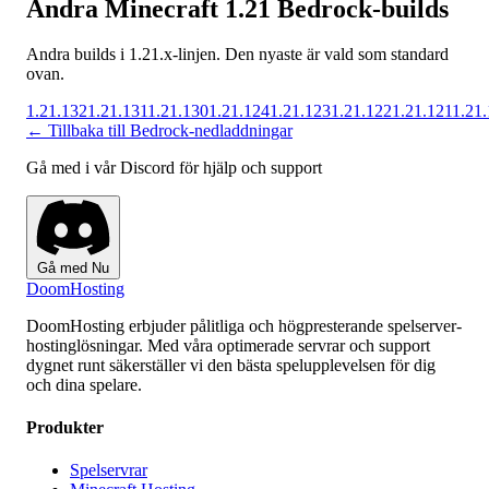
Andra Minecraft 1.21 Bedrock-builds
Andra builds i 1.21.x-linjen. Den nyaste är vald som standard
ovan.
1.21.132
1.21.131
1.21.130
1.21.124
1.21.123
1.21.122
1.21.121
1.21
← Tillbaka till Bedrock-nedladdningar
Gå med i vår Discord för hjälp och support
Gå med Nu
Doom
Hosting
DoomHosting erbjuder pålitliga och högpresterande spelserver-
hostinglösningar. Med våra optimerade servrar och support
dygnet runt säkerställer vi den bästa spelupplevelsen för dig
och dina spelare.
Produkter
Spelservrar