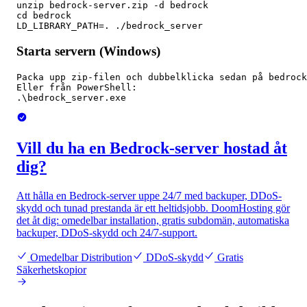
unzip bedrock-server.zip -d bedrock

cd bedrock

LD_LIBRARY_PATH=. ./bedrock_server
Starta servern (Windows)
Packa upp zip-filen och dubbelklicka sedan på bedrock
Eller från PowerShell:

.\bedrock_server.exe
Vill du ha en Bedrock-server hostad åt
dig?
Att hålla en Bedrock-server uppe 24/7 med backuper, DDoS-
skydd och tunad prestanda är ett heltidsjobb. DoomHosting gör
det åt dig: omedelbar installation, gratis subdomän, automatiska
backuper, DDoS-skydd och 24/7-support.
Omedelbar Distribution
DDoS-skydd
Gratis
Säkerhetskopior