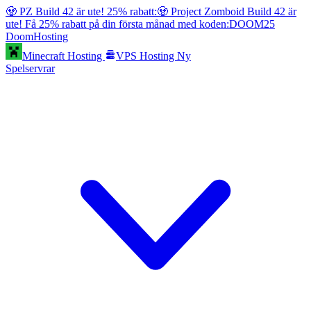
🧟 PZ Build 42 är ute! 25% rabatt:
🧟 Project Zomboid Build 42 är
ute! Få 25% rabatt på din första månad med koden:
DOOM25
Doom
Hosting
Minecraft Hosting
VPS Hosting
Ny
Spelservrar