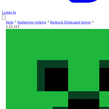
Logga In
Hem
Spelserver-verktyg
Bedrock Dedicated Server
1.21.113