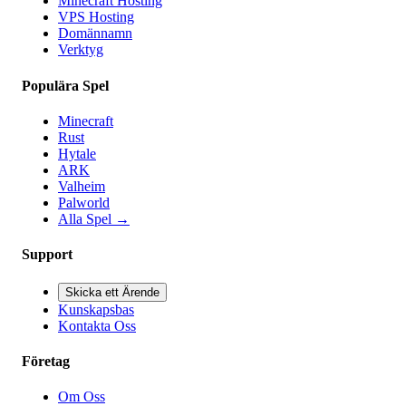
Minecraft Hosting
VPS Hosting
Domännamn
Verktyg
Populära Spel
Minecraft
Rust
Hytale
ARK
Valheim
Palworld
Alla Spel
→
Support
Skicka ett Ärende
Kunskapsbas
Kontakta Oss
Företag
Om Oss