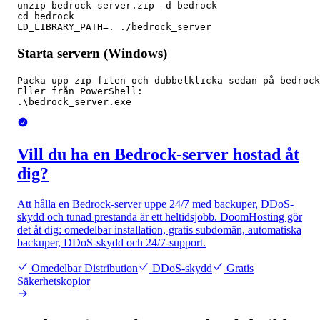
unzip bedrock-server.zip -d bedrock

cd bedrock

LD_LIBRARY_PATH=. ./bedrock_server
Starta servern (Windows)
Packa upp zip-filen och dubbelklicka sedan på bedrock
Eller från PowerShell:

.\bedrock_server.exe
Vill du ha en Bedrock-server hostad åt
dig?
Att hålla en Bedrock-server uppe 24/7 med backuper, DDoS-
skydd och tunad prestanda är ett heltidsjobb. DoomHosting gör
det åt dig: omedelbar installation, gratis subdomän, automatiska
backuper, DDoS-skydd och 24/7-support.
Omedelbar Distribution
DDoS-skydd
Gratis
Säkerhetskopior