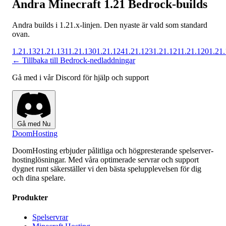
Andra Minecraft 1.21 Bedrock-builds
Andra builds i 1.21.x-linjen. Den nyaste är vald som standard
ovan.
1.21.132
1.21.131
1.21.130
1.21.124
1.21.123
1.21.121
1.21.120
1.21
← Tillbaka till Bedrock-nedladdningar
Gå med i vår Discord för hjälp och support
Gå med Nu
Doom
Hosting
DoomHosting erbjuder pålitliga och högpresterande spelserver-
hostinglösningar. Med våra optimerade servrar och support
dygnet runt säkerställer vi den bästa spelupplevelsen för dig
och dina spelare.
Produkter
Spelservrar