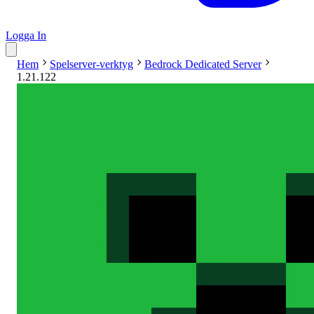
Logga In
Hem
Spelserver-verktyg
Bedrock Dedicated Server
1.21.122