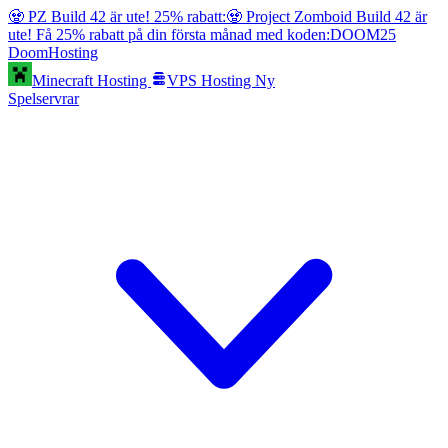
🧟 PZ Build 42 är ute! 25% rabatt:
🧟 Project Zomboid Build 42 är
ute! Få 25% rabatt på din första månad med koden:
DOOM25
Doom
Hosting
Minecraft Hosting
VPS Hosting
Ny
Spelservrar