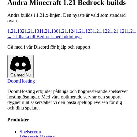
Andra Minecraft 1.21 Bedrock-builds
Andra builds i 1.21.x-linjen. Den nyaste är vald som standard
ovan.
1.21.132
1.21.131
1.21.130
1.21.124
1.21.123
1.21.122
1.21.121
1.21
← Tillbaka till Bedrock-nedladdningar
Gå med i vår Discord för hjälp och support
Gå med Nu
Doom
Hosting
DoomHosting erbjuder pålitliga och högpresterande spelserver-
hostinglösningar. Med våra optimerade servrar och support
dygnet runt säkerställer vi den bästa spelupplevelsen för dig
och dina spelare.
Produkter
Spelservrar