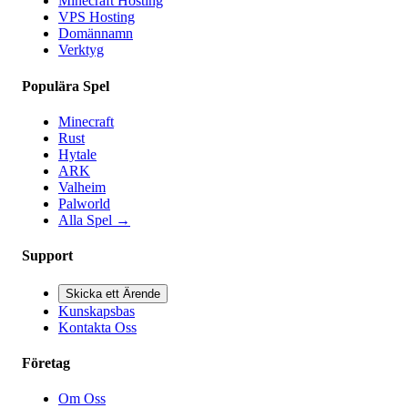
Minecraft Hosting
VPS Hosting
Domännamn
Verktyg
Populära Spel
Minecraft
Rust
Hytale
ARK
Valheim
Palworld
Alla Spel
→
Support
Skicka ett Ärende
Kunskapsbas
Kontakta Oss
Företag
Om Oss