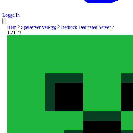
Logga In
Hem
Spelserver-verktyg
Bedrock Dedicated Server
1.21.73