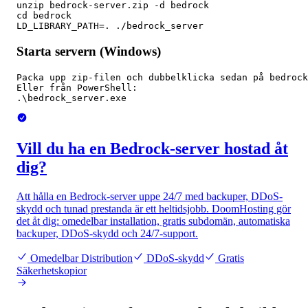
unzip bedrock-server.zip -d bedrock

cd bedrock

LD_LIBRARY_PATH=. ./bedrock_server
Starta servern (Windows)
Packa upp zip-filen och dubbelklicka sedan på bedrock
Eller från PowerShell:

.\bedrock_server.exe
Vill du ha en Bedrock-server hostad åt
dig?
Att hålla en Bedrock-server uppe 24/7 med backuper, DDoS-
skydd och tunad prestanda är ett heltidsjobb. DoomHosting gör
det åt dig: omedelbar installation, gratis subdomän, automatiska
backuper, DDoS-skydd och 24/7-support.
Omedelbar Distribution
DDoS-skydd
Gratis
Säkerhetskopior