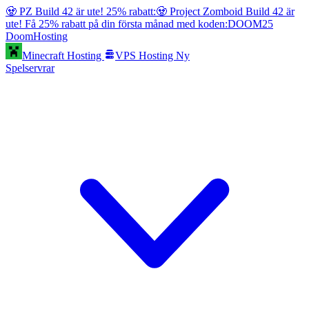
🧟 PZ Build 42 är ute! 25% rabatt:
🧟 Project Zomboid Build 42 är
ute! Få 25% rabatt på din första månad med koden:
DOOM25
Doom
Hosting
Minecraft Hosting
VPS Hosting
Ny
Spelservrar