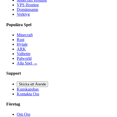
Minecraft Hosting
VPS Hosting
Domännamn
Verktyg
Populära Spel
Minecraft
Rust
Hytale
ARK
Valheim
Palworld
Alla Spel
→
Support
Skicka ett Ärende
Kunskapsbas
Kontakta Oss
Företag
Om Oss