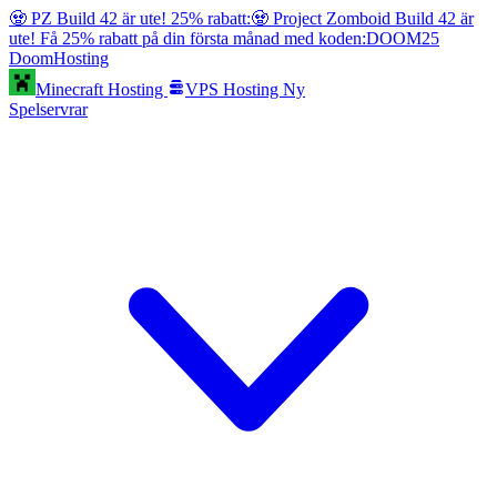
🧟 PZ Build 42 är ute! 25% rabatt:
🧟 Project Zomboid Build 42 är
ute! Få 25% rabatt på din första månad med koden:
DOOM25
Doom
Hosting
Minecraft Hosting
VPS Hosting
Ny
Spelservrar