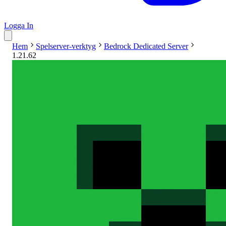
Logga In
Hem
Spelserver-verktyg
Bedrock Dedicated Server
1.21.62