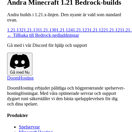
Andra Minecraft 1.21 Bedrock-builds
Andra builds i 1.21.x-linjen. Den nyaste är vald som standard
ovan.
1.21.132
1.21.131
1.21.130
1.21.124
1.21.123
1.21.122
1.21.121
1.21
← Tillbaka till Bedrock-nedladdningar
Gå med i vår Discord för hjälp och support
Gå med Nu
Doom
Hosting
DoomHosting erbjuder pålitliga och högpresterande spelserver-
hostinglösningar. Med våra optimerade servrar och support
dygnet runt säkerställer vi den bästa spelupplevelsen för dig
och dina spelare.
Produkter
Spelservrar