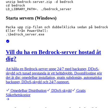
unzip bedrock-server.zip -d bedrock

cd bedrock

LD_LIBRARY_PATH=. ./bedrock_server
Starta servern (Windows)
Packa upp zip-filen och dubbelklicka sedan på bedrock
Eller från PowerShell:

.\bedrock_server.exe
Vill du ha en Bedrock-server hostad åt
dig?
Att hålla en Bedrock-server uppe 24/7 med backuper, DDoS-
skydd och tunad prestanda är ett heltidsjobb. DoomHosting gör
det åt dig: omedelbar installation, gratis subdomän, automatiska
backuper, DDoS-skydd och 24/7-support.
Omedelbar Distribution
DDoS-skydd
Gratis
Säkerhetskopior