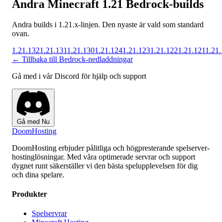
Andra Minecraft 1.21 Bedrock-builds
Andra builds i 1.21.x-linjen. Den nyaste är vald som standard
ovan.
1.21.132
1.21.131
1.21.130
1.21.124
1.21.123
1.21.122
1.21.121
1.21
← Tillbaka till Bedrock-nedladdningar
Gå med i vår Discord för hjälp och support
Gå med Nu
Doom
Hosting
DoomHosting erbjuder pålitliga och högpresterande spelserver-
hostinglösningar. Med våra optimerade servrar och support
dygnet runt säkerställer vi den bästa spelupplevelsen för dig
och dina spelare.
Produkter
Spelservrar