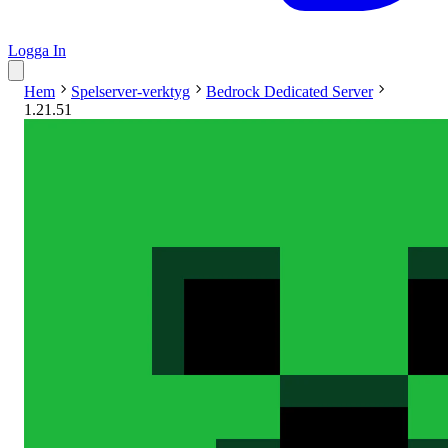
Logga In
Hem
Spelserver-verktyg
Bedrock Dedicated Server
1.21.51