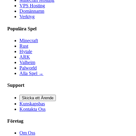
Minecraft Hosting
VPS Hosting
Domännamn
Verktyg
Populära Spel
Minecraft
Rust
Hytale
ARK
Valheim
Palworld
Alla Spel
→
Support
Skicka ett Ärende
Kunskapsbas
Kontakta Oss
Företag
Om Oss