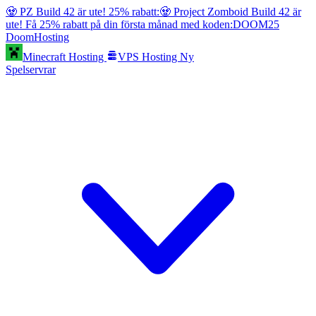
🧟 PZ Build 42 är ute! 25% rabatt:
🧟 Project Zomboid Build 42 är
ute! Få 25% rabatt på din första månad med koden:
DOOM25
Doom
Hosting
Minecraft Hosting
VPS Hosting
Ny
Spelservrar