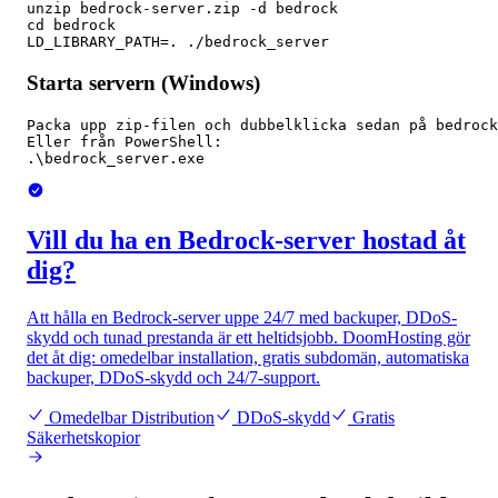
unzip bedrock-server.zip -d bedrock

cd bedrock

LD_LIBRARY_PATH=. ./bedrock_server
Starta servern (Windows)
Packa upp zip-filen och dubbelklicka sedan på bedrock
Eller från PowerShell:

.\bedrock_server.exe
Vill du ha en Bedrock-server hostad åt
dig?
Att hålla en Bedrock-server uppe 24/7 med backuper, DDoS-
skydd och tunad prestanda är ett heltidsjobb. DoomHosting gör
det åt dig: omedelbar installation, gratis subdomän, automatiska
backuper, DDoS-skydd och 24/7-support.
Omedelbar Distribution
DDoS-skydd
Gratis
Säkerhetskopior