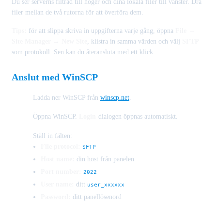
Du ser serverns filträd till höger och dina lokala filer till vänster. Dra
filer mellan de två rutorna för att överföra dem.
Tips:
för att slippa skriva in uppgifterna varje gång, öppna
File →
Site Manager → New Site
, klistra in samma värden och välj
SFTP
som protokoll. Sen kan du återansluta med ett klick.
Anslut med WinSCP
Ladda ner WinSCP från
winscp.net
.
Öppna WinSCP.
Login
-dialogen öppnas automatiskt.
Ställ in fälten:
File protocol:
SFTP
Host name:
din host från panelen
Port number:
2022
User name:
ditt
user_xxxxxx
Password:
ditt panellösenord