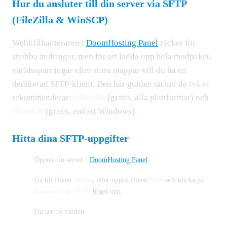
Hur du ansluter till din server via SFTP
(FileZilla & WinSCP)
Webbfilhanteraren i
DoomHosting Panel
räcker för
snabba ändringar, men för att ladda upp hela modpaket,
världssparningar eller stora mappar vill du ha en
dedikerad SFTP-klient. Den här guiden täcker de två vi
rekommenderar:
FileZilla
(gratis, alla plattformar) och
WinSCP
(gratis, endast Windows).
Hitta dina SFTP-uppgifter
Öppna din server i
DoomHosting Panel
.
Gå till fliken
Access
, eller öppna fliken
Files
och klicka på
Connect via SFTP
högst upp.
Du ser tre värden: