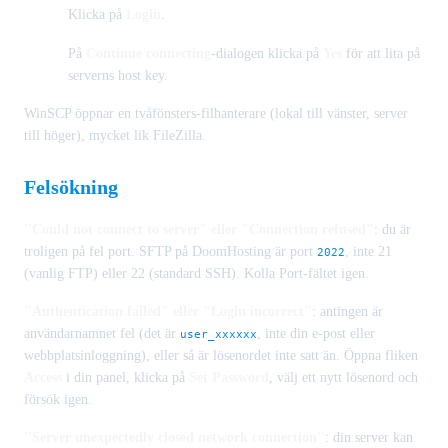
Klicka på
Login
.
På
Continue connecting
-dialogen klicka på
Yes
för att lita på
serverns host key.
WinSCP öppnar en tvåfönsters-filhanterare (lokal till vänster, server
till höger), mycket lik FileZilla.
Felsökning
"Could not connect to server" eller "Connection refused"
: du är
troligen på fel port. SFTP på DoomHosting är port
, inte 21
2022
(vanlig FTP) eller 22 (standard SSH). Kolla Port-fältet igen.
"Authentication failed" eller "Login incorrect"
: antingen är
användarnamnet fel (det är
, inte din e-post eller
user_xxxxxx
webbplatsinloggning), eller så är lösenordet inte satt än. Öppna fliken
Access
i din panel, klicka på
Set Password
, välj ett nytt lösenord och
försök igen.
"Server unexpectedly closed network connection"
: din server kan