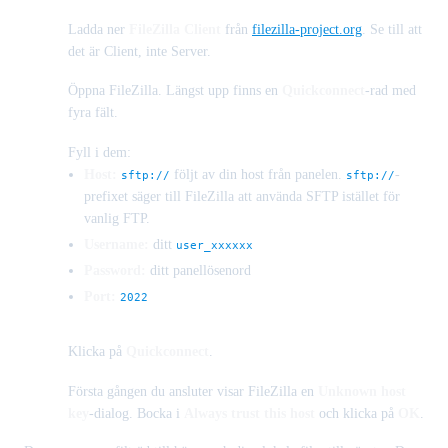
Ladda ner
FileZilla Client
från
filezilla-project.org
. Se till att
det är Client, inte Server.
Öppna FileZilla. Längst upp finns en
Quickconnect
-rad med
fyra fält.
Fyll i dem:
Host:
följt av din host från panelen.
-
sftp://
sftp://
prefixet säger till FileZilla att använda SFTP istället för
vanlig FTP.
Username:
ditt
user_xxxxxx
Password:
ditt panellösenord
Port:
2022
Klicka på
Quickconnect
.
Första gången du ansluter visar FileZilla en
Unknown host
key
-dialog. Bocka i
Always trust this host
och klicka på
OK
.