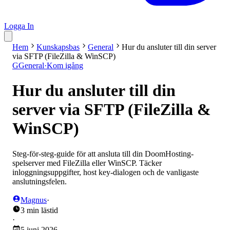
Logga In
Hem
Kunskapsbas
General
Hur du ansluter till din server
via SFTP (FileZilla & WinSCP)
G
General
·
Kom igång
Hur du ansluter till din
server via SFTP (FileZilla &
WinSCP)
Steg-för-steg-guide för att ansluta till din DoomHosting-
spelserver med FileZilla eller WinSCP. Täcker
inloggningsuppgifter, host key-dialogen och de vanligaste
anslutningsfelen.
Magnus
·
3 min lästid
·
5 juni 2026