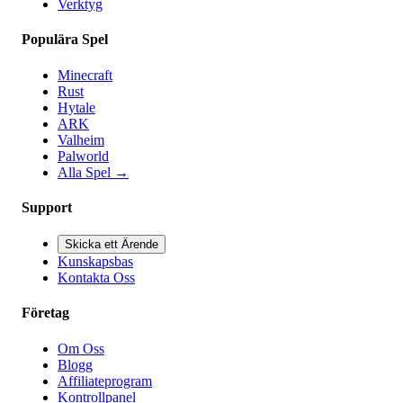
Verktyg
Populära Spel
Minecraft
Rust
Hytale
ARK
Valheim
Palworld
Alla Spel
→
Support
Skicka ett Ärende
Kunskapsbas
Kontakta Oss
Företag
Om Oss
Blogg
Affiliateprogram
Kontrollpanel