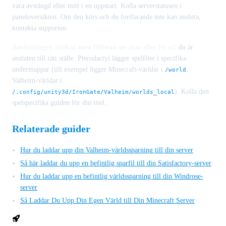
vara avstängd eller mitt i en uppstart. Kolla serverstatusen i
paneloversikten. Om den körs och du fortfarande inte kan ansluta,
kontakta supporten.
Anslutningen funkar men fillistan ser tom eller fel ut
: du är
ansluten till rätt ställe. Pterodactyl lägger spelfiler i specifika
undermappar (till exempel ligger Minecraft-världar i
,
/world
Valheim-världar i
). Kolla den
/.config/unity3d/IronGate/Valheim/worlds_local
spelspecifika guiden för din titel.
Relaterade guider
Hur du laddar upp din Valheim-världssparning till din server
Så här laddar du upp en befintlig sparfil till din Satisfactory-server
Hur du laddar upp en befintlig världssparning till din Windrose-
server
Så Laddar Du Upp Din Egen Värld till Din Minecraft Server