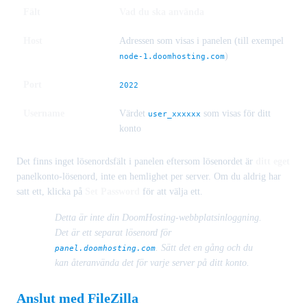
Fält
Vad du ska använda
Host
Adressen som visas i panelen (till exempel
)
node-1.doomhosting.com
Port
2022
Username
Värdet
som visas för ditt
user_xxxxxx
konto
Det finns inget lösenordsfält i panelen eftersom lösenordet är
ditt eget
panelkonto-lösenord, inte en hemlighet per server. Om du aldrig har
satt ett, klicka på
Set Password
för att välja ett.
Detta är inte din DoomHosting-webbplatsinloggning.
Det är ett separat lösenord för
. Sätt det en gång och du
panel.doomhosting.com
kan återanvända det för varje server på ditt konto.
Anslut med FileZilla