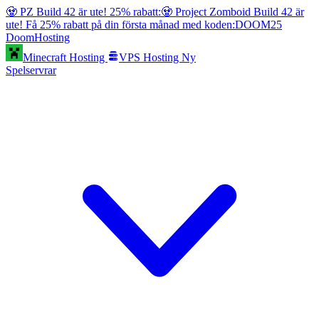
🧟 PZ Build 42 är ute! 25% rabatt:
🧟 Project Zomboid Build 42 är
ute! Få 25% rabatt på din första månad med koden:
DOOM25
Doom
Hosting
Minecraft Hosting
VPS Hosting
Ny
Spelservrar