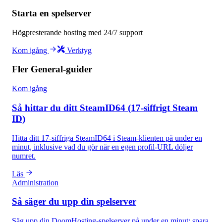
Starta en spelserver
Högpresterande hosting med 24/7 support
Kom igång
Verktyg
Fler General-guider
Kom igång
Så hittar du ditt SteamID64 (17-siffrigt Steam
ID)
Hitta ditt 17-siffriga SteamID64 i Steam-klienten på under en
minut, inklusive vad du gör när en egen profil-URL döljer
numret.
Läs
Administration
Så säger du upp din spelserver
Säg upp din DoomHosting-spelserver på under en minut: spara