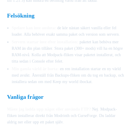
till 1.21.5) kan hindra en befintlig värld från att ladda.
Felsökning
Spelare kan inte ansluta:
de kör nästan säkert vanilla eller fel
loader. Alla behöver exakt samma paket och version som servern.
Servern startar inte efter installation:
paketet kan behöva mer
RAM än din plan tillåter. Stora paket (300+ mods) vill ha en högre
RAM-nivå. Kolla att Modpack-fliken visar paketet installerat, och
titta sedan i Console efter felet.
Min gamla värld är borta:
en ren installation startar en ny värld
med avsikt. Återställ från Backups-fliken om du tog en backup, och
installera sedan om med Keep my world ibockat.
Vanliga frågor
Måste jag ladda upp något eller använda FTP?
Nej. Modpack-
fliken installerar direkt från Modrinth och CurseForge. Du laddar
aldrig ner eller upp ett paket själv.