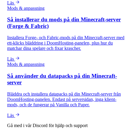
Läs
Mods & anpassning
Så installerar du mods på din Minecraft-server
(Forge & Fabric)
Installera Forge- och Fabric-mods på din Minecraft-server med
ett-klicks bläddring i DoomHosting-panelen, plus hur du
matchar dina spelare och fixar krascher.
Läs
Mods & anpassning
Så använder du datapacks på din Minecraft-
server
Bläddra och installera datapacks på din Minecraft-server från
DoomHosting-panelen. Endast på serversidan, inga klient-
mods, och de fungerar på Vanilla och Paper.
Läs
Gå med i vår Discord för hjälp och support