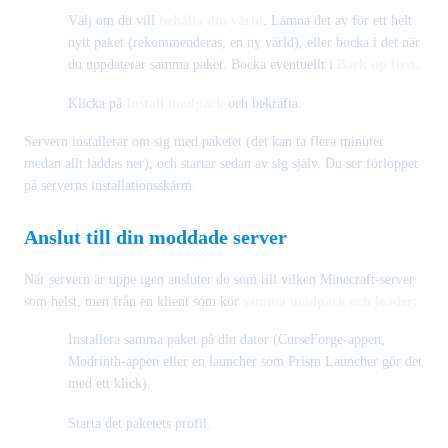
Välj om du vill
behålla din värld
. Lämna det av för ett helt
nytt paket (rekommenderas, en ny värld), eller bocka i det när
du uppdaterar samma paket. Bocka eventuellt i
Back up first
.
Klicka på
Install modpack
och bekräfta.
Servern installerar om sig med paketet (det kan ta flera minuter
medan allt laddas ner), och startar sedan av sig själv. Du ser förloppet
på serverns installationsskärm.
Anslut till din moddade server
När servern är uppe igen ansluter du som till vilken Minecraft-server
som helst, men från en klient som kör
samma modpack och loader
:
Installera samma paket på din dator (CurseForge-appen,
Modrinth-appen eller en launcher som Prism Launcher gör det
med ett klick).
Starta det paketets profil.