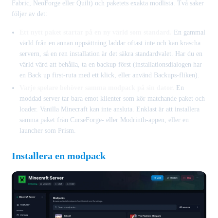
Fabric, NeoForge eller Quilt) och paketets exakta modlista. Två saker
följer av det:
Ett nytt paket startar på en ny värld som standard.
En gammal
värld från en annan uppsättning laddar oftast inte och kan krascha
servern, så en ren installation är det säkra standardvalet. Har du en
värld värd att behålla, ta en backup först (installationsdialogen har
en Back up first-ruta med ett klick, eller använd Backups-fliken).
Varje spelare behöver samma modpack på sin dator.
En
moddad server tar bara emot klienter som kör matchande paket och
loader. Vanilla Minecraft kan inte ansluta. Enklast är att installera
samma paket från CurseForge- eller Modrinth-appen, eller en
launcher som Prism.
Installera en modpack