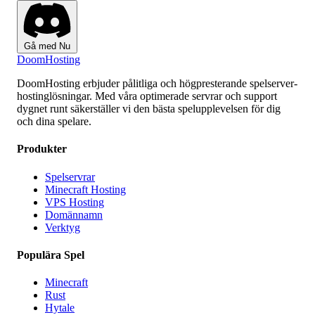
Gå med Nu
Doom
Hosting
DoomHosting erbjuder pålitliga och högpresterande spelserver-
hostinglösningar. Med våra optimerade servrar och support
dygnet runt säkerställer vi den bästa spelupplevelsen för dig
och dina spelare.
Produkter
Spelservrar
Minecraft Hosting
VPS Hosting
Domännamn
Verktyg
Populära Spel
Minecraft
Rust
Hytale