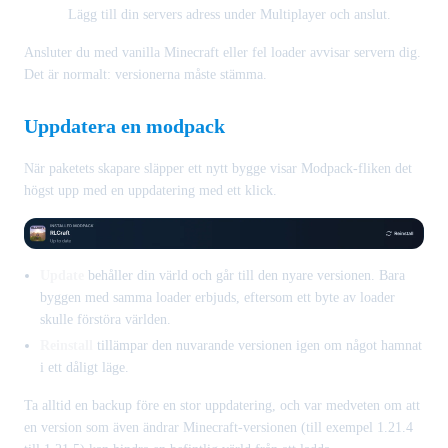
Lägg till din servers adress under Multiplayer och anslut.
Ansluter du med vanilla Minecraft eller fel loader avvisar servern dig.
Det är normalt: versionerna måste stämma.
Uppdatera en modpack
När paketets skapare släpper ett nytt bygge visar Modpack-fliken det
högst upp med en uppdatering med ett klick.
Update
behåller din värld och går till den nyare versionen. Bara
byggen med samma loader erbjuds, eftersom ett byte av loader
skulle förstöra världen.
Reinstall
tillämpar den nuvarande versionen igen om något hamnat
i ett dåligt läge.
Ta alltid en backup före en stor uppdatering, och var medveten om att
en version som även ändrar Minecraft-versionen (till exempel 1.21.4