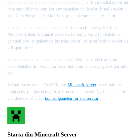
Behöver mina spelare också modpacken?
Ja. En moddad server tar
bara emot klienter som kör samma paket och loader. Installera den
från CurseForge- eller Modrinth-appen på varje spelares dator.
Kan jag byta paket senare?
Ja. Installera ett annat paket från
Modpack-fliken. Ett annat paket startar en ny värld (att behålla en
gammal över ett paketbyte kraschar oftast), så ta en backup av det du
vill spara först.
Raderar en uppdatering min värld?
Nej. En Update av samma
paket behåller din värld. En ren installation av ett nytt paket gör inte
det.
Saknar du en server först? Hyr en
Minecraft-server
och installera
modpacks, plugins och världar från en enda panel. Ny i panelen? Se
vad den kan på sidan
kontrollpanelen för spelservrar
.
Starta din Minecraft Server