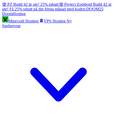
🧟 PZ Build 42 är ute! 25% rabatt:
🧟 Project Zomboid Build 42 är
ute! Få 25% rabatt på din första månad med koden:
DOOM25
Doom
Hosting
Minecraft Hosting
VPS Hosting
Ny
Spelservrar