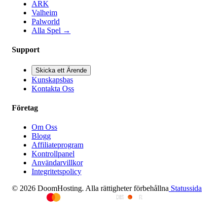
ARK
Valheim
Palworld
Alla Spel
→
Support
Skicka ett Ärende
Kunskapsbas
Kontakta Oss
Företag
Om Oss
Blogg
Affiliateprogram
Kontrollpanel
Användarvillkor
Integritetspolicy
© 2026 DoomHosting. Alla rättigheter förbehållna
Statussida