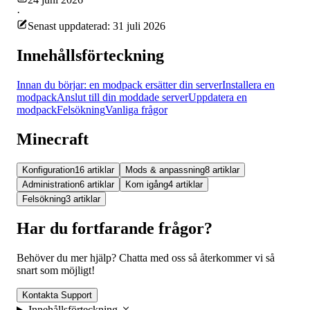
·
Senast uppdaterad: 31 juli 2026
Innehållsförteckning
Innan du börjar: en modpack ersätter din server
Installera en
modpack
Anslut till din moddade server
Uppdatera en
modpack
Felsökning
Vanliga frågor
Minecraft
Konfiguration
16 artiklar
Mods & anpassning
8 artiklar
Administration
6 artiklar
Kom igång
4 artiklar
Felsökning
3 artiklar
Har du fortfarande frågor?
Behöver du mer hjälp? Chatta med oss så återkommer vi så
snart som möjligt!
Kontakta Support
Innehållsförteckning