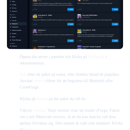
Öppna din server i panelen och klicka på
Modpack
i
sektionsmenyn.
Sök
efter ett paket på namn, eller bläddra bland de populära.
Använd
source
-filtret för att begränsa till Modrinth eller
CurseForge.
Klicka på
Install
på det paket du vill ha.
Välj en
version
. Varje version visar sin loader (Forge, Fabric
osv.) och Minecraft-version, så att du kan matcha vad dina
spelare förväntar sig. Den senaste är vald som standard. Klicka
på
Next
.